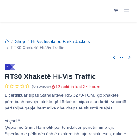
Skip to Content
Shop
Hi-Vis Insolated Parka Jackets
RT30 Xhaketë Hi-Vis Traffic
*
RT30 Xhaketë Hi-Vis Traffic
12 sold in last 24 hours
(0 review)
E çertifikuar sipas Standarteve RIS 3279-TOM, kjo xhaketë
përmbush nevojat strikte që kërkohen sipas standartit. Veçoritë
përfshijnë qepje hermetike dhe xhepa të shumtë ruajtës.
Veçoritë
Qepje me Shirit Hermetik për të ndaluar penetrimin e ujit
Siperfaqa e pëlhurës është ekstremisht uje resistueses, duke e