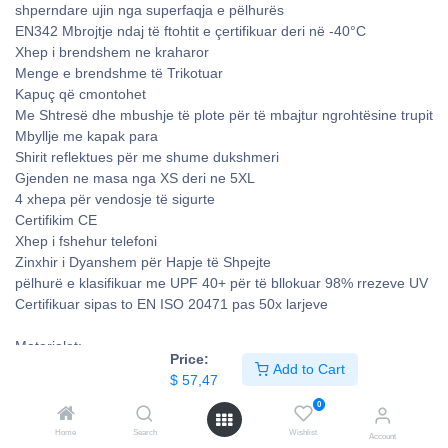
shperndare ujin nga superfaqja e pëlhurës
EN342 Mbrojtje ndaj të ftohtit e çertifikuar deri në -40°C
Xhep i brendshem ne kraharor
Menge e brendshme të Trikotuar
Kapuç që cmontohet
Me Shtresë dhe mbushje të plote për të mbajtur ngrohtësine trupit
Mbyllje me kapak para
Shirit reflektues për me shume dukshmeri
Gjenden ne masa nga XS deri ne 5XL
4 xhepa për vendosje të sigurte
Certifikim CE
Xhep i fshehur telefoni
Zinxhir i Dyanshem për Hapje të Shpejte
pëlhurë e klasifikuar me UPF 40+ për të bllokuar 98% rrezeve UV
Certifikuar sipas to EN ISO 20471 pas 50x larjeve
Materialet:
Price:
Pëlhura Jashtme/Kryesore: 300D Industry: 100% Poliestër, Thurje
Add to Cart
$
57,47
Oxford 300D, e Veshur me Dopje PU, me Sipërfaqe Anti-Njollave
0
190g
Home
Search
Wishlist
Account