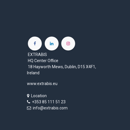
EXTRABIS
HQ Center Office
18 Hayworth Mews, Dublin, D15 X4F1,
Ireland
www.extrabis.eu
Location
+353 85 111 51 23
info@extrabis.com