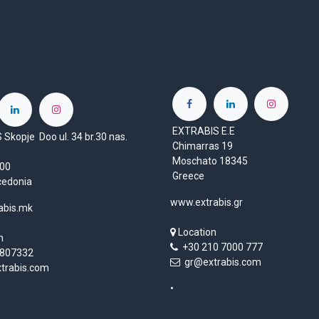
EXTRABIS E.E
Skopje Doo ul. 34 br.30 nas.
Chimarras 19
Moschato 18345
1000
Greece
cedonia
www.extrabis.gr
abis.mk
Location
n
+30 210 7000 777
807332
gr@extrabis.com
rabis.com