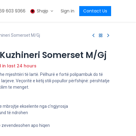
69 603 9366
Shqip
Sign in
Contact Us
hineri Somerset M/Gj
Kuzhineri Somerset M/Gj
d in last 24 hours
e mjeshtëri të lartë. Pëlhurë e fortë polipambuk do të
arjeve. Veçoritë e këtij stili popullor përfshijnë: përshtatje
tilim te menget.
e mbrojtje ekselente nga c'ngjyrosja
und të ndrohen
të zevendesohen apo hiqen