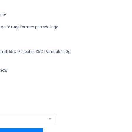
rime
 që të ruaji formen pas cdo larje
mill: 65% Poliestër, 35% Pambuk 190g
t now