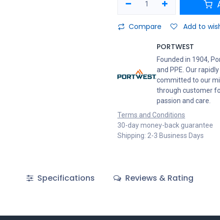
A
Compare
Add to wish
PORTWEST
Founded in 1904, Po
and PPE. Our rapidly
committed to our mis
through customer foc
passion and care.
Terms and Conditions
30-day money-back guarantee
Shipping: 2-3 Business Days
Specifications
Reviews & Rating