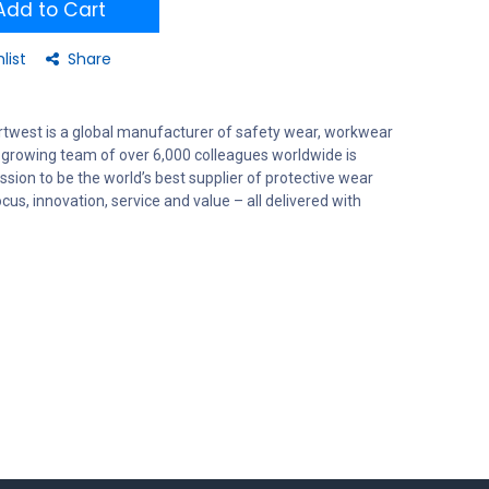
dd to Cart
list
Share
rtwest is a global manufacturer of safety wear, workwear
 growing team of over 6,000 colleagues worldwide is
sion to be the world’s best supplier of protective wear
us, innovation, service and value – all delivered with