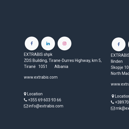
EXTRABIS shpk
EXTRABIS 
ZDS Building, Tirane-Durres Highway, km 5,
Ilinden
Tiranë 1051 Albania
Skopje 
North Ma
www.extrabis.com
www.extr
Location
Locatio
+355 69 603 93 66
+38970
info@extrabis.com
mk@ext