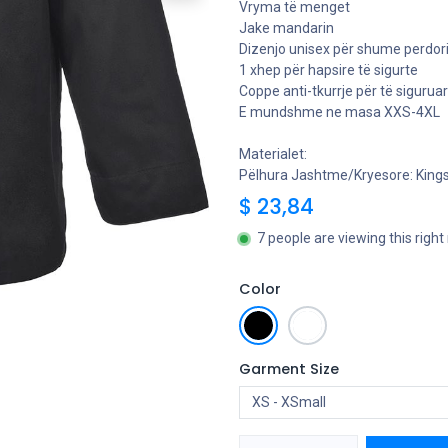
Vryma të menget
Jake mandarin
Dizenjo unisex për shume perdo
1 xhep për hapsire të sigurte
Coppe anti-tkurrje për të siguruar
E mundshme ne masa XXS-4XL
Materialet:
Pëlhura Jashtme/Kryesore: Kings
$
23,84
7 people are viewing this righ
Color
Garment Size