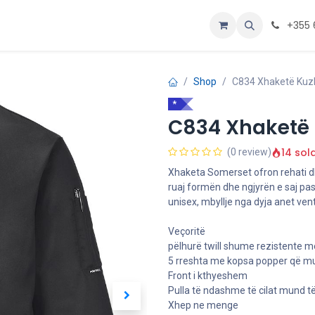
Personalizoje
Home
+355 
Shop
C834 Xhaketë Kuz
*
C834 Xhaketë 
14 sol
(0 review)
Xhaketa Somerset ofron rehati dh
ruaj formën dhe ngjyrën e saj pas l
unisex, mbyllje nga dyja anet ven
Veçoritë
pëlhurë twill shume rezistente m
5 rreshta me kopsa popper që m
Front i kthyeshem
Pulla të ndashme të cilat mund 
Xhep ne menge