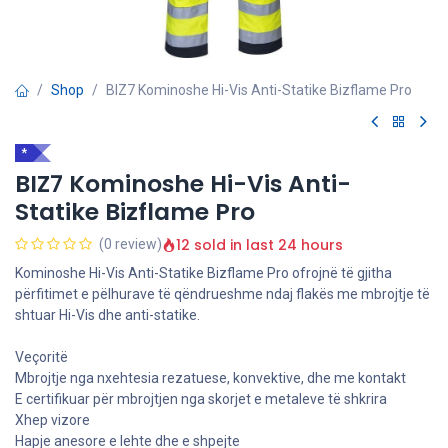
Shop
BIZ7 Kominoshe Hi-Vis Anti-Statike Bizflame Pro
*
BIZ7 Kominoshe Hi-Vis Anti-
Statike Bizflame Pro
12 sold in last 24 hours
(0 review)
Kominoshe Hi-Vis Anti-Statike Bizflame Pro ofrojnë të gjitha
përfitimet e pëlhurave të qëndrueshme ndaj flakës me mbrojtje të
shtuar Hi-Vis dhe anti-statike.
Veçoritë
Mbrojtje nga nxehtesia rezatuese, konvektive, dhe me kontakt
E certifikuar për mbrojtjen nga skorjet e metaleve të shkrira
Xhep vizore
Hapje anesore e lehte dhe e shpejte