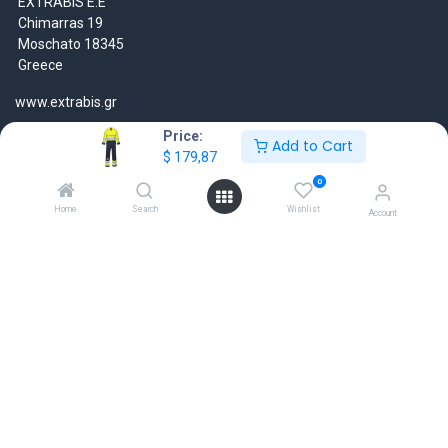
EXTRABIS E.E
Chimarras 19
Moschato 18345
Greece
www.extrabis.gr
Price:
Location
Add to Cart
$
179,87
+30 210 7000 777
0
gr@extrabis.com
Home
Search
Wishlist
Account
EXTRABIS
HQ Center Office
18 Hayworth Mews, Dublin, D15 X4F1, Ireland
www.extrabis.eu