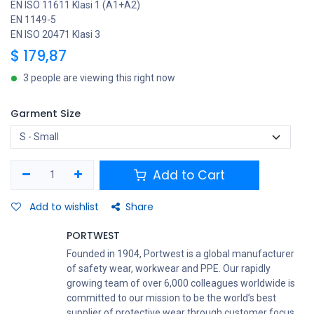
EN ISO 11611 Klasi 1 (A1+A2)
EN 1149-5
EN ISO 20471 Klasi 3
$
179,87
3 people are viewing this right now
Garment Size
Add to Cart
Add to wishlist
Share
PORTWEST
Founded in 1904, Portwest is a global manufacturer
of safety wear, workwear and PPE. Our rapidly
growing team of over 6,000 colleagues worldwide is
committed to our mission to be the world’s best
supplier of protective wear through customer focus,