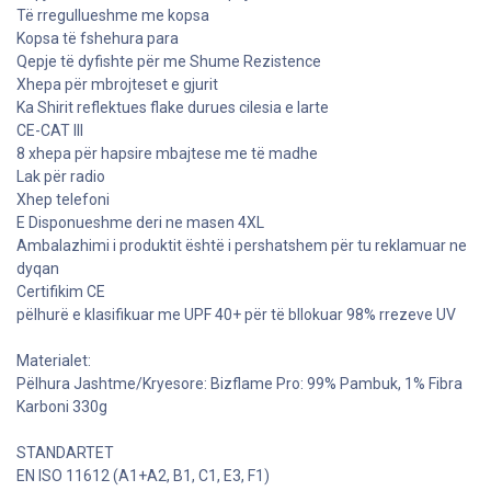
Të rregullueshme me kopsa
Kopsa të fshehura para
Qepje të dyfishte për me Shume Rezistence
Xhepa për mbrojteset e gjurit
Ka Shirit reflektues flake durues cilesia e larte
CE-CAT III
8 xhepa për hapsire mbajtese me të madhe
Lak për radio
Xhep telefoni
E Disponueshme deri ne masen 4XL
Ambalazhimi i produktit është i pershatshem për tu reklamuar ne
dyqan
Certifikim CE
pëlhurë e klasifikuar me UPF 40+ për të bllokuar 98% rrezeve UV
Materialet:
Pëlhura Jashtme/Kryesore: Bizflame Pro: 99% Pambuk, 1% Fibra
Karboni 330g
STANDARTET
EN ISO 11612 (A1+A2, B1, C1, E3, F1)