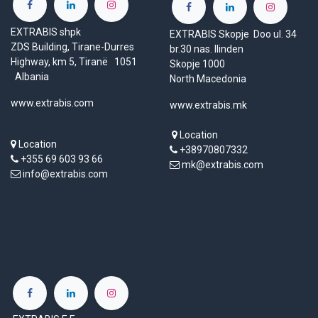
EXTRABIS shpk
EXTRABIS Skopje Doo ul. 34
ZDS Building, Tirane-Durres
br.30 nas. Ilinden
Highway, km 5, Tiranë 1051
Skopje 1000
Albania
North Macedonia
www.extrabis.com
www.extrabis.mk
Location
Location
+38970807332
+355 69 603 93 66
mk@extrabis.com
info@extrabis.com