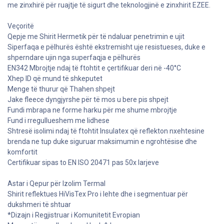
me zinxhirë për ruajtje të sigurt dhe teknologjinë e zinxhirit EZEE.
Veçoritë
Qepje me Shirit Hermetik për të ndaluar penetrimin e ujit
Siperfaqa e pëlhurës është ekstremisht uje resistueses, duke e
shperndare ujin nga superfaqja e pëlhurës
EN342 Mbrojtje ndaj të ftohtit e çertifikuar deri në -40°C
Xhep ID që mund të shkeputet
Menge të thurur që Thahen shpejt
Jake fleece dyngjyrshe për të mos u bere pis shpejt
Fundi mbrapa ne forme harku për me shume mbrojtje
Fund i rregullueshem me lidhese
Shtresë isolimi ndaj të ftohtit Insulatex që reflekton nxehtesine
brenda ne tup duke siguruar maksimumin e ngrohtësise dhe
komfortit
Certifikuar sipas to EN ISO 20471 pas 50x larjeve
Astar i Qepur për Izolim Termal
Shirit reflektues HiVisTex Pro i lehte dhe i segmentuar për
dukshmeri të shtuar
*Dizajn i Regjistruar i Komunitetit Evropian