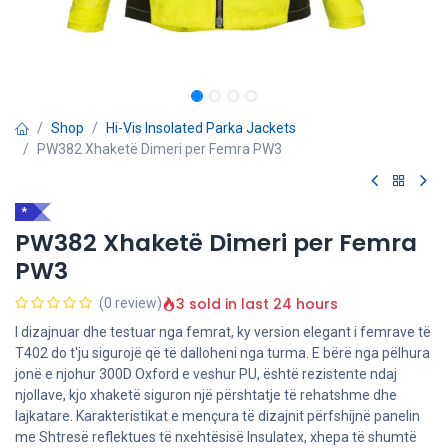
Shop
Hi-Vis Insolated Parka Jackets
PW382 Xhaketë Dimeri per Femra PW3
*
PW382 Xhaketë Dimeri per Femra
PW3
3 sold in last 24 hours
(0 review)
I dizajnuar dhe testuar nga femrat, ky version elegant i femrave të
T402 do t'ju sigurojë që të dalloheni nga turma. E bërë nga pëlhura
jonë e njohur 300D Oxford e veshur PU, është rezistente ndaj
njollave, kjo xhaketë siguron një përshtatje të rehatshme dhe
lajkatare. Karakteristikat e mençura të dizajnit përfshijnë panelin
me Shtresë reflektues të nxehtësisë Insulatex, xhepa të shumtë