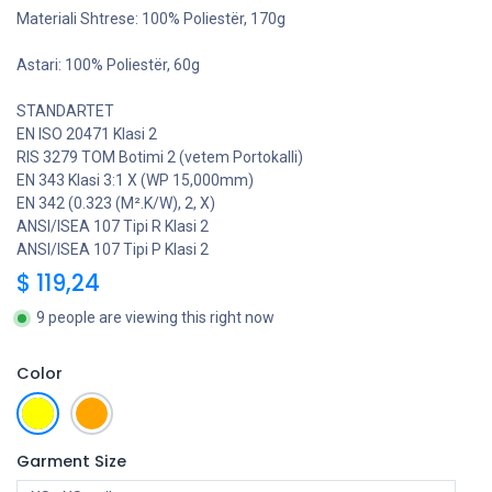
Materiali Shtrese: 100% Poliestër, 170g
Astari: 100% Poliestër, 60g
STANDARTET
EN ISO 20471 Klasi 2
RIS 3279 TOM Botimi 2 (vetem Portokalli)
EN 343 Klasi 3:1 X (WP 15,000mm)
EN 342 (0.323 (M².K/W), 2, X)
ANSI/ISEA 107 Tipi R Klasi 2
ANSI/ISEA 107 Tipi P Klasi 2
$
119,24
9 people are viewing this right now
Color
Garment Size