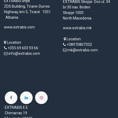
EXTRABIS shpk
EXTRABIS Skopje Doo ul. 34
ZDS Building, Tirane-Durres
br.30 nas. Ilinden
Highway, km 5, Tiranë 1051
Skopje 1000
Albania
North Macedonia
www.extrabis.com
www.extrabis.mk
Location
Location
+38970807332
+355 69 603 93 66
mk@extrabis.com
info@extrabis.com
EXTRABIS E.E
Chimarras 19