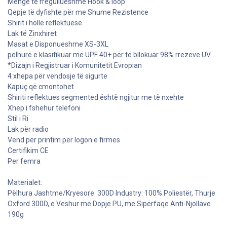
Menge të rregullueshme Hook & loop
Qepje të dyfishte për me Shume Rezistence
Shirit i holle reflektuese
Lak të Zinxhiret
Masat e Disponueshme XS-3XL
pëlhurë e klasifikuar me UPF 40+ për të bllokuar 98% rrezeve UV
*Dizajn i Regjistruar i Komunitetit Evropian
4 xhepa për vendosje të sigurte
Kapuç që cmontohet
Shiriti reflektues segmented është ngjitur me të nxehte
Xhep i fshehur telefoni
Stil i Ri
Lak për radio
Vend për printim për logon e firmes
Certifikim CE
Per femra
Materialet:
Pëlhura Jashtme/Kryesore: 300D Industry: 100% Poliestër, Thurje
Oxford 300D, e Veshur me Dopje PU, me Sipërfaqe Anti-Njollave
190g