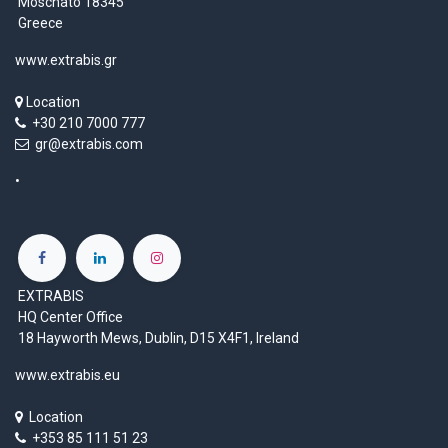
Moschato 18345
Greece
www.extrabis.gr
Location
+30 210 7000 777
gr@extrabis.com
EXTRABIS
HQ Center Office
18 Hayworth Mews, Dublin, D15 X4F1, Ireland
www.extrabis.eu
Location
+353 85 111 51 23