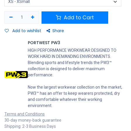
Add to Cart
Add to wishlist
Share
PORTWEST PW3
HIGH PERFORMANCE WORKWEAR DESIGNED TO
WORK HARD IN DEMANDING ENVIRONMENTS.
Blending sports and lifestyle trends the PW3™
collection is designed to deliver maximum
performance.
Now the largest workwear collection on the market,
PW3™ has an offer to keep wearers protected, dry
and comfortable whatever their working
environment.
Terms and Conditions
30-day money-back guarantee
Shipping: 2-3 Business Days