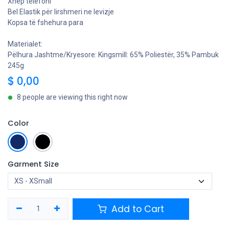
Xhep telefoni
Bel Elastik për lirshmeri ne levizje
Kopsa të fshehura para
Materialet:
Pëlhura Jashtme/Kryesore: Kingsmill: 65% Poliestër, 35% Pambuk
245g
$
0,00
8 people are viewing this right now
Color
Garment Size
Add to Cart