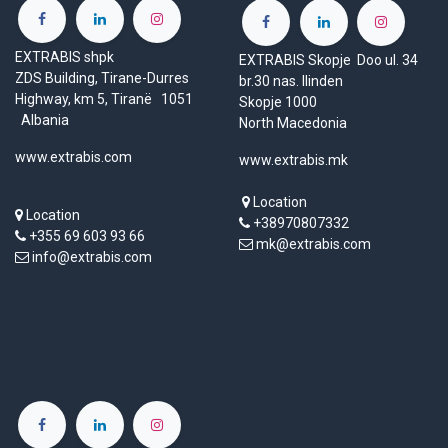
EXTRABIS shpk
EXTRABIS Skopje Doo ul. 34
ZDS Building, Tirane-Durres
br.30 nas. Ilinden
Highway, km 5, Tiranë 1051
Skopje 1000
Albania
North Macedonia
www.extrabis.com
www.extrabis.mk
Location
Location
+38970807332
+355 69 603 93 66
mk@extrabis.com
info@extrabis.com