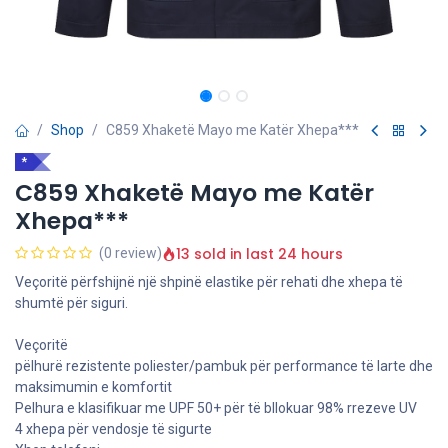
Shop
C859 Xhaketë Mayo me Katër Xhepa***
*
C859 Xhaketë Mayo me Katër
Xhepa***
13 sold in last 24 hours
(0 review)
Veçoritë përfshijnë një shpinë elastike për rehati dhe xhepa të
shumtë për siguri.
Veçoritë
pëlhurë rezistente poliester/pambuk për performance të larte dhe
maksimumin e komfortit
Pelhura e klasifikuar me UPF 50+ për të bllokuar 98% rrezeve UV
4 xhepa për vendosje të sigurte