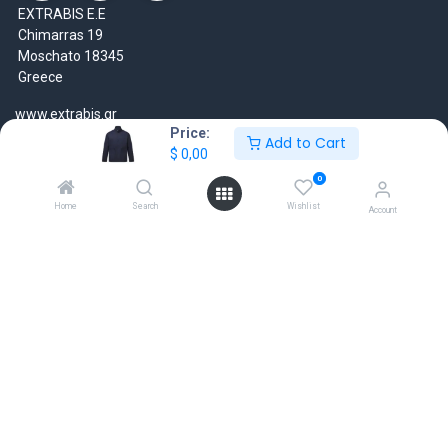
EXTRABIS E.E
Chimarras 19
Moschato 18345
Greece
www.extrabis.gr
Price:
Add to Cart
$
0,00
Location
+30 210 7000 777
0
gr@extrabis.com
Home
Search
Wishlist
Account
EXTRABIS
HQ Center Office
18 Hayworth Mews, Dublin, D15 X4F1, Ireland
www.extrabis.eu