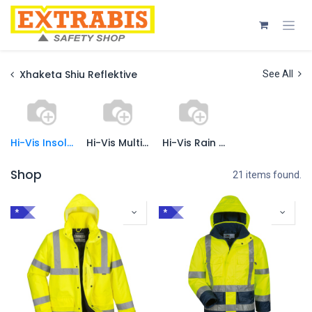
Skip to Content
Xhaketa Shiu Reflektive
See All
Hi-Vis Insolated Parka Jackets
Hi-Vis Multi-Way Parka Jackets
Hi-Vis Rain Parka Jackets
Shop
21 items found.
*
*