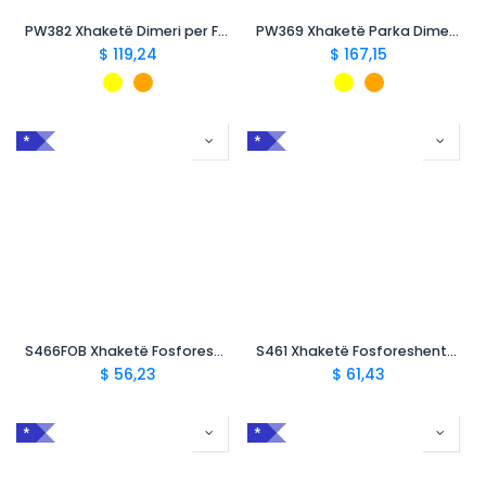
PW382 Xhaketë Dimeri per Femra PW3
PW369 Xhaketë Parka Dimeri Hi-Vis PW3
$
119,24
$
167,15
*
*
S466FOB Xhaketë Fosforeshente Traffic, Dyngjyrëshe
S461 Xhaketë Fosforeshente Dimerore Ajrosëse
$
56,23
$
61,43
*
*