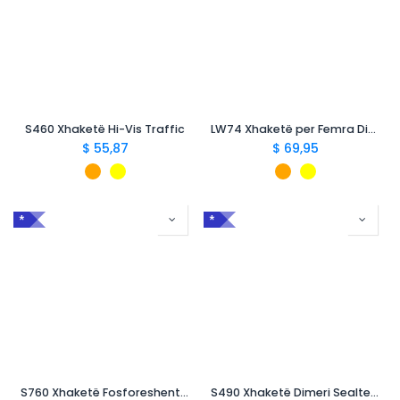
S460 Xhaketë Hi-Vis Traffic
LW74 Xhaketë per Femra Dimerore Hi-Vis
$
55,87
$
69,95
*
*
S760 Xhaketë Fosforeshente Ajrosëse Dy-Ngjyrëshe
S490 Xhaketë Dimeri Sealtex Ultra me Shtresa