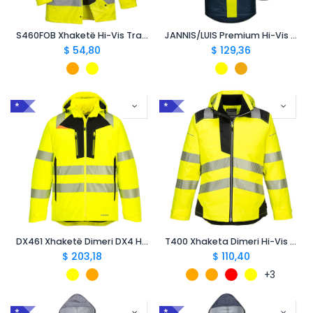
S460FOB Xhaketë Hi-Vis Traffic
JANNIS/LUIS Premium Hi-Vis Two-Tone Waterproof Winter Parka Jacket
$
54,80
$
129,36
*
*
DX461 Xhaketë Dimeri DX4 Hi-Vis
T400 Xhaketa Dimeri Hi-Vis PW3
$
203,18
$
110,40
+3
*
*