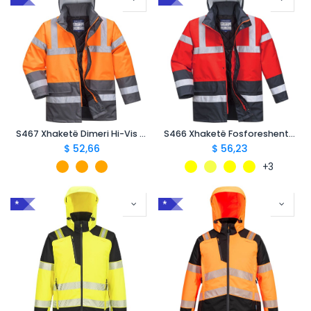
S467 Xhaketë Dimeri Hi-Vis Fosforeshente Traffic, Dyngjyrëshe
S466 Xhaketë Fosforeshente Traffic, Dyngjyrëshe
$
52,66
$
56,23
+3
*
*