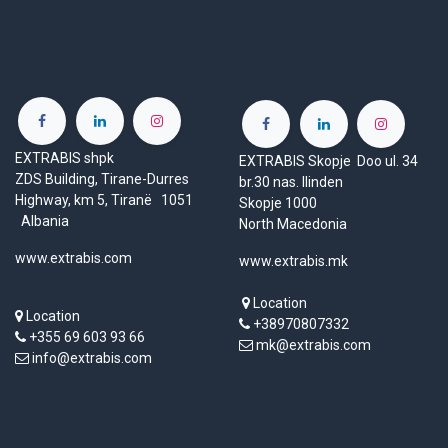
EXTRABIS shpk
EXTRABIS Skopje Doo ul. 34
ZDS Building, Tirane-Durres
br.30 nas. Ilinden
Highway, km 5, Tiranë 1051
Skopje 1000
Albania
North Macedonia
www.extrabis.com
www.extrabis.mk
Location
Location
+38970807332
+355 69 603 93 66
mk@extrabis.com
info@extrabis.com