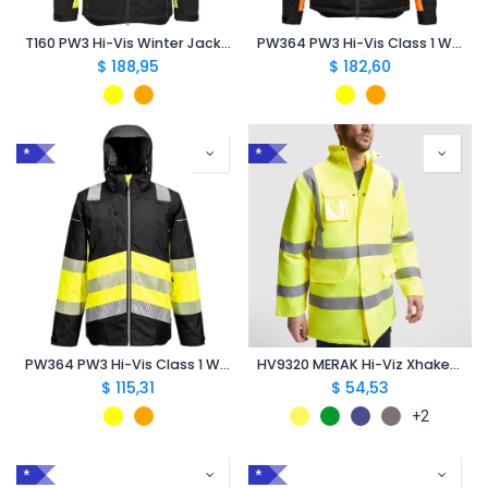
T160 PW3 Hi-Vis Winter Jacket
PW364 PW3 Hi-Vis Class 1 Winter Jacket
$
188,95
$
182,60
*
*
PW364 PW3 Hi-Vis Class 1 Winter Jacket
HV9320 MERAK Hi-Viz Xhaketë Parka
$
115,31
$
54,53
+2
*
*