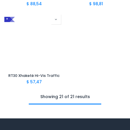
$
88,54
$
98,81
*
RT30 Xhaketë Hi-Vis Traffic
$
57,47
Showing 21 of 21 results