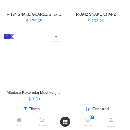
R-194 SNAKE GUARDZ Snake Guard
R-3942 SNAKE CHAPZ
$
179,65
$
253,26
*
Mbulese Kokë ndaj Mushkonjave
$
3,59
Filters
Featured
Showing 3 of 3 results
0
Home
Search
Wishlist
Account