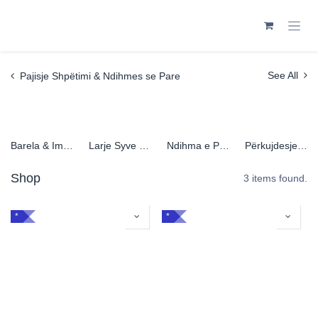
Skip to Content
Pajisje Shpëtimi & Ndihmes se Pare
See All
Barela & Imobilizuese
Larje Syve & Dushe Emergjente
Ndihma e Parë
Përkujdesje të Lëkurës
Shop
3 items found.
*
*