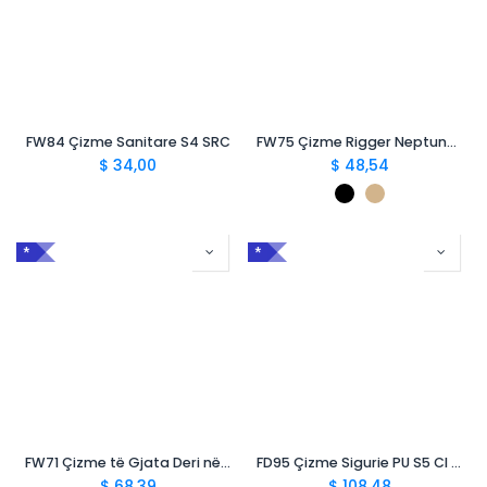
FW84 Çizme Sanitare S4 SRC
FW75 Çizme Rigger Neptune S5 FO SR
$
34,00
$
48,54
*
*
FW71 Çizme të Gjata Deri në Bel S5 FO SR
FD95 Çizme Sigurie PU S5 CI FO SRC
$
68,39
$
108,48