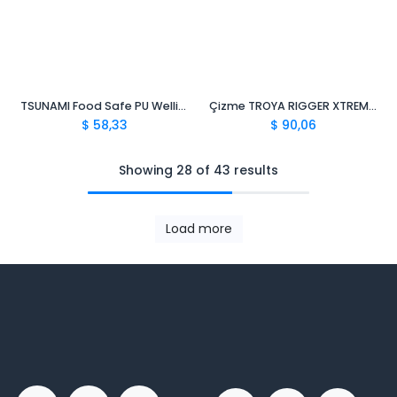
TSUNAMI Food Safe PU Wellingtons S4 CI SRC
Çizme TROYA RIGGER XTREMEGRIP PU S5 SR CI FO
$
58,33
$
90,06
Showing 28 of 43 results
Load more