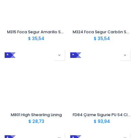
M315 Foca Segur Amarillo Safety Wellington S5 CI FO SR
M324 Foca Segur Carbón Safety Wellington S5 CI SRC
$
35,54
$
35,54
*
*
M801 High Shearling Lining
FD84 Çizme Sigurie PU S4 CI FO SRC
$
28,73
$
93,94