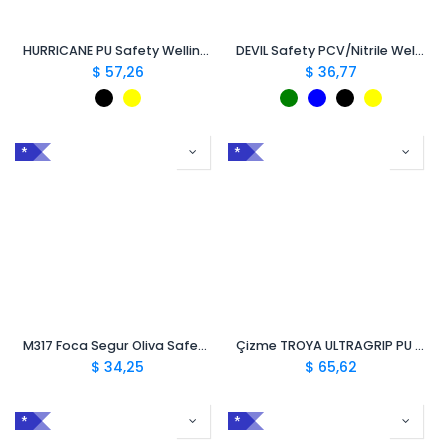
HURRICANE PU Safety Wellington S5 CI SRC
DEVIL Safety PCV/Nitrile Wellington S5 SRC
$
57,26
$
36,77
*
*
M317 Foca Segur Oliva Safety Wellington S5 CI SRC
Çizme TROYA ULTRAGRIP PU S4 CI SRC
$
34,25
$
65,62
*
*