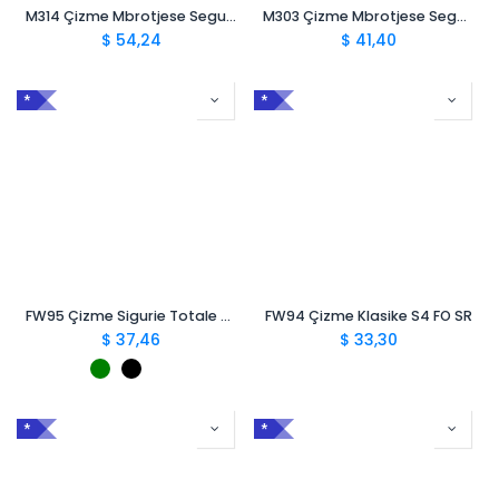
M314 Çizme Mbrotjese Segur Foca Black Chemical S5 CI SRC
M303 Çizme Mbrotjese Segur Foca Chemical SB CI E FO SRC
$
54,24
$
41,40
*
*
FW95 Çizme Sigurie Totale S5 FO SR
FW94 Çizme Klasike S4 FO SR
$
37,46
$
33,30
*
*