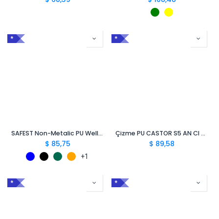
*
*
SAFEST Non-Metalic PU Wellington S5 CI SRC
Çizme PU CASTOR S5 AN CI FO SR
$
85,75
$
89,58
+1
*
*