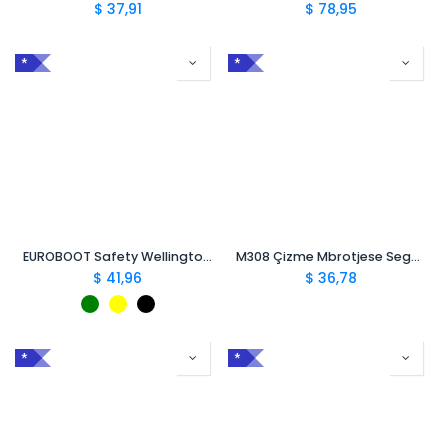
$
37,91
$
78,95
*
*
EUROBOOT Safety Wellingtons S5 SRC
M308 Çizme Mbrotjese Segur Foca S4 CI SRC
$
41,96
$
36,78
*
*