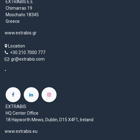
EXTRABIS E.E
Chimarras 19
Moschato 18345
Greece
www.extrabis.gr
Location
+30 210 7000 777
gr@extrabis.com
EXTRABIS
HQ Center Office
18 Hayworth Mews, Dublin, D15 X4F1, Ireland
www.extrabis.eu