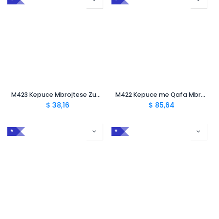
*
*
M423 Kepuce Mbrojtese Zueco Segur Blanco S4 CI SRA
M422 Kepuce me Qafa Mbrojtese S4 CI SRA
$
38,16
$
85,64
*
*