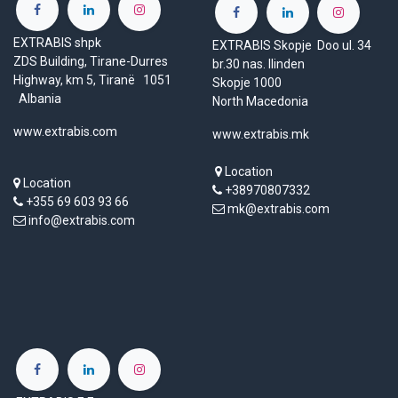
EXTRABIS shpk
EXTRABIS Skopje Doo ul. 34
ZDS Building, Tirane-Durres
br.30 nas. Ilinden
Highway, km 5, Tiranë 1051
Skopje 1000
Albania
North Macedonia
www.extrabis.com
www.extrabis.mk
Location
Location
+38970807332
+355 69 603 93 66
mk@extrabis.com
info@extrabis.com