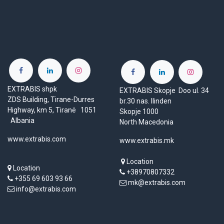
EXTRABIS shpk
EXTRABIS Skopje Doo ul. 34
ZDS Building, Tirane-Durres
br.30 nas. Ilinden
Highway, km 5, Tiranë 1051
Skopje 1000
Albania
North Macedonia
www.extrabis.com
www.extrabis.mk
Location
Location
+38970807332
+355 69 603 93 66
mk@extrabis.com
info@extrabis.com