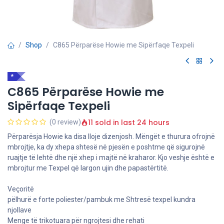
Shop
C865 Përparëse Howie me Sipërfaqe Texpeli
*
C865 Përparëse Howie me
Sipërfaqe Texpeli
11 sold in last 24 hours
(0 review)
Përparësja Howie ka disa lloje dizenjosh. Mëngët e thurura ofrojnë
mbrojtje, ka dy xhepa shtesë në pjesën e poshtme që sigurojnë
ruajtje të lehtë dhe një xhep i majtë në kraharor. Kjo veshje është e
mbrojtur me Texpel që largon ujin dhe papastërtitë.
Veçoritë
pëlhurë e forte poliester/pambuk me Shtresë texpel kundra
njollave
Menge të trikotuara për ngrojtesi dhe rehati