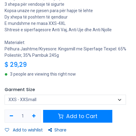
3 xhepa për vendosje të sigurte
Kopsa unaze ne pjesen para për hapje të lehte
Dy xhepa të poshtem të qendisur
E mundshme ne masa XXS-4XL
Shtresë e siperfaqesore Anti Vaj, Anti Uje dhe Anti Njolle
Materialet:
Pëlhura Jashtme/Kryesore: Kingsmill me Siperfaqe Texpel: 65%
Poliestër, 35% Pambuk 245g
$
29,29
3 people are viewing this right now
Garment Size
Add to Cart
Add to wishlist
Share