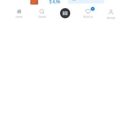
$
4,96
+30 210 7000 777
0
gr@extrabis.com
Home
Search
Wishlist
Account
EXTRABIS
HQ Center Office
18 Hayworth Mews, Dublin, D15 X4F1, Ireland
www.extrabis.eu
Location
+353 85 111 51 23
info@extrabis.com
Copyright © EXTRABIS LTD