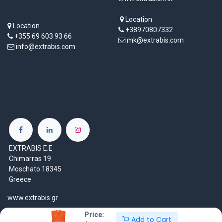
Location
Location
+38970807332
+355 69 603 93 66
mk@extrabis.com
info@extrabis.com
EXTRABIS E.E
Chimarras 19
Moschato 18345
Greece
www.extrabis.gr
Price:
Location
Add to Cart