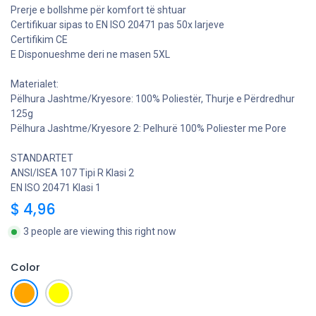
Prerje e bollshme për komfort të shtuar
Certifikuar sipas to EN ISO 20471 pas 50x larjeve
Certifikim CE
E Disponueshme deri ne masen 5XL
Materialet:
Pëlhura Jashtme/Kryesore: 100% Poliestër, Thurje e Përdredhur
125g
Pëlhura Jashtme/Kryesore 2: Pelhurë 100% Poliester me Pore
STANDARTET
ANSI/ISEA 107 Tipi R Klasi 2
EN ISO 20471 Klasi 1
$
4,96
3 people are viewing this right now
Color