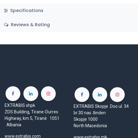
Specifications
Reviews & Rating
EXTRABIS shpk
EXTRABIS Skopje Doo ul. 34
ZDS Building, Tirane-Durres
br.30 nas. Ilinden
Highway, km 5, Tiranë 1051
Skopje 1000
Albania
North Macedonia
www.extrabis.com
www.extrabis.mk