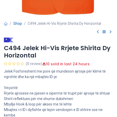
Shop
C494 Jelek Hi-Vis Rrjete Shirita Dy Horizontal
*
C494 Jelek Hi-Vis Rrjete Shirita Dy
Horizontal
10 sold in last 24 hours
(0 review)
Jelek Fosforeshent me pore që mundëson ajrosje për klimë të
ngrohtë dhe ka një mbajtës ID-je.
Veçoritë
Rrjete ajrosese ne pjesen e siperme të trupit për ajrosje të shtuar
Shirit reflektues për me shume dukshmeri
Mbyllje Hook & loop për akses me të lehte
Mbajtes i ri ID i dyfishte që lejon vendosjen e ID shtrire ose ne
kembe