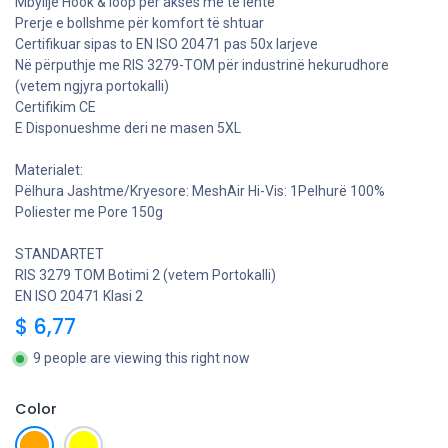
Mbyllje Hook & loop për akses me të lehte
Prerje e bollshme për komfort të shtuar
Certifikuar sipas to EN ISO 20471 pas 50x larjeve
Në përputhje me RIS 3279-TOM për industrinë hekurudhore
(vetem ngjyra portokalli)
Certifikim CE
E Disponueshme deri ne masen 5XL
Materialet:
Pëlhura Jashtme/Kryesore: MeshAir Hi-Vis: 1Pelhurë 100%
Poliester me Pore 150g
STANDARTET
RIS 3279 TOM Botimi 2 (vetem Portokalli)
EN ISO 20471 Klasi 2
$
6,77
9 people are viewing this right now
Color