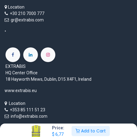
Location
+30 210 7000 777
gr@extrabis.com
EXTRABIS
HQ Center Office
18 Hayworth Mews, Dublin, D15 X4F1, Ireland
www.extrabis.eu
Location
+353 85 111 51 23
info@extrabis.com
Price:
Add to Cart
$
6,77