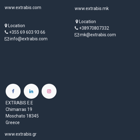
www.extrabis.com
www.extrabis.mk
Location
Location
+38970807332
+355 69 603 93 66
mk@extrabis.com
info@extrabis.com
EXTRABIS E.E
Chimarras 19
Moschato 18345
Greece
www.extrabis.gr