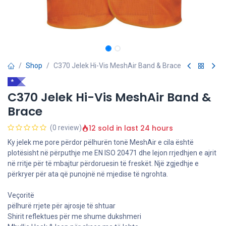
Shop
C370 Jelek Hi-Vis MeshAir Band & Brace
*
C370 Jelek Hi-Vis MeshAir Band &
Brace
12 sold in last 24 hours
(0 review)
Ky jelek me pore përdor pëlhurën tonë MeshAir e cila është
plotësisht në përputhje me EN ISO 20471 dhe lejon rrjedhjen e ajrit
në rritje për të mbajtur përdoruesin të freskët. Një zgjedhje e
përkryer për ata që punojnë në mjedise të ngrohta.
Veçoritë
pëlhurë rrjete për ajrosje të shtuar
Shirit reflektues për me shume dukshmeri