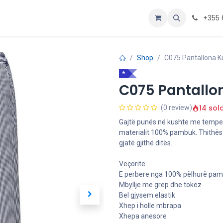
Personalizoje
Home
+355 
Shop
C075 Pantallona Ku
*
C075 Pantallon
14 sol
(0 review)
Gajtë punës në kushte me tempe
materialit 100% pambuk. Thithës d
gjatë gjithë ditës.
Veçoritë
E perbere nga 100% pëlhurë pamb
Mbyllje me grep dhe tokez
Bel gjysem elastik
Xhep i holle mbrapa
Xhepa anesore