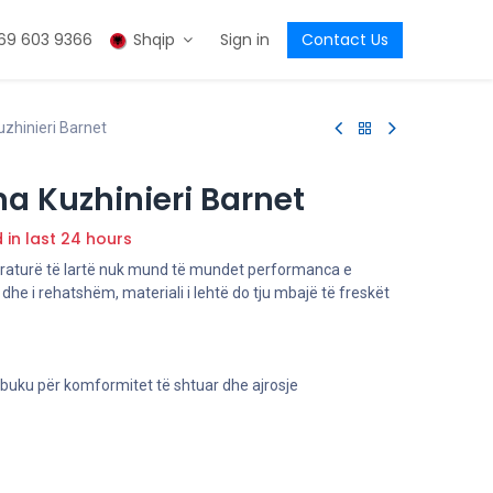
69 603 9366
Shqip
Sign in
Contact Us
zhinieri Barnet
a Kuzhinieri Barnet
d in last 24 hours
raturë të lartë nuk mund të mundet performanca e
he i rehatshëm, materiali i lehtë do tju mbajë të freskët
uku për komformitet të shtuar dhe ajrosje