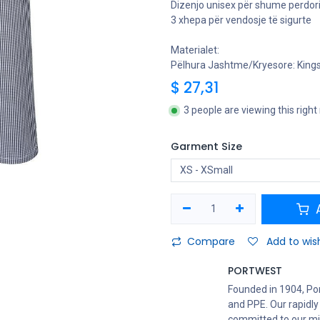
Dizenjo unisex për shume perdo
3 xhepa për vendosje të sigurte
Materialet:
Pëlhura Jashtme/Kryesore: King
$
27,31
3 people are viewing this righ
Garment Size
A
Compare
Add to wish
PORTWEST
Founded in 1904, Po
and PPE. Our rapidly
committed to our mis