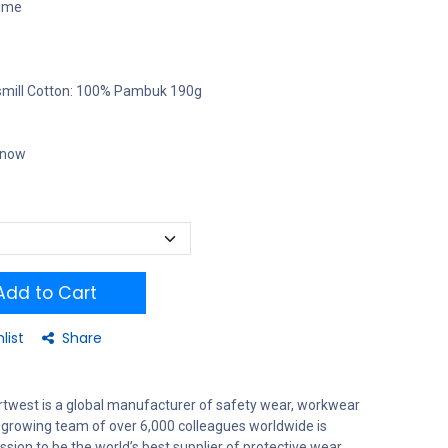
rime
smill Cotton: 100% Pambuk 190g
t now
dd to Cart
list
Share
rtwest is a global manufacturer of safety wear, workwear
 growing team of over 6,000 colleagues worldwide is
sion to be the world’s best supplier of protective wear