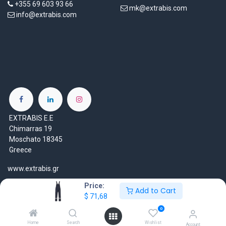
+355 69 603 93 66
mk@extrabis.com
info@extrabis.com
EXTRABIS E.E
Chimarras 19
Moschato 18345
Greece
www.extrabis.gr
Price:
Location
Add to Cart
$
71,68
+30 210 7000 777
0
gr@extrabis.com
Home
Search
Wishlist
Account