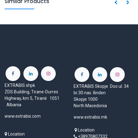
Similar Products
EXTRABIS shpk
EXTRABIS Skopje Doo ul. 34
ZDS Building, Tirane-Durres
br.30 nas. Ilinden
Highway, km 5, Tiranë 1051
Skopje 1000
Albania
North Macedonia
www.extrabis.com
www.extrabis.mk
Location
Location
+38970807332