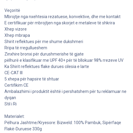
Veçoritë
Mbrojtje nga nxehtesia rezatuese, konvektive, dhe me kontakt
E certifikuar për mbrojtjen nga skorjet e metaleve të shkrira
Xhep vizore
Xhep mbrapa
Shirit reflektues për me shume dukshmeri
Rripa të rregullueshem
Zinxhire bronxi për durushmerishe të gjate
pëlhurë e klasifikuar me UPF 40+ për të bllokuar 98% rrezeve UV
Ka Shirit reflektues flake durues cilesia e larte
CE-CAT III
5 xhepa për hapsire të shtuar
Certifikim CE
Ambalazhimi i produktit është i pershatshem për tu reklamuar ne
dyqan
Stil i Ri
Materialet:
Pëlhura Jashtme/Kryesore: Bizweld: 100% Pambuk, Sipërfaqe
Flakë-Duruese 330g