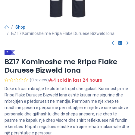
Shop
BZ17 Kominoshe me Rripa Flake Duruese Bizweld Iona
*
BZ17 Kominoshe me Rripa Flake
Duruese Bizweld Iona
4 sold in last 24 hours
(0 review)
Duke ofruar mbrojtje të plotë të trupit dhe gjoksit, Kominoshja me
Rripa Flake Duruese Bizweld Iona është krijuar me sigurinë dhe
mbrojtjen e përdoruesit në mendje. Permban me një xhep të
madh në pjesën e përparme për mbajtjen e mjeteve ose sendeve
personale dhe gjithashtu dhe dy xhepa anësore, një xhep të
pasme me kapak, një xhep visore dhe shirit reflektuese në fundin
e këmbës. Rripat rregullues elastikë ofrojnë rehati maksimale dhe
një përshtatje e përsosur.