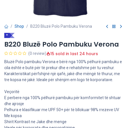
Shop
B220 Bluzë Polo Pambuku Verona
*
B220 Bluzë Polo Pambuku Verona
15 sold in last 24 hours
(0 review)
Bluzë Polo pambuku Verona e bërë nga 100% pëlhurë pambuku e
cila është e butë për të prekur dhe e rehatshme për tu veshur.
Karakteristikat përfshijnë një qafë, jakë dhe mëngë të thurur, me
tre kopsa në jakë. Ideale për shënjim em logo të korporatave.
Veçoritë
E perbere nga 100% pëlhurë pambuku për komformitet të shtuar
dhe ajrosje
Pelhura e klasifikuar me UPF 50+ për të bllokuar 98% rrezeve UV
Me kopsa
Shirit Kontrast ne Jake dhe menge
Ideale për korporata dhe personalizime