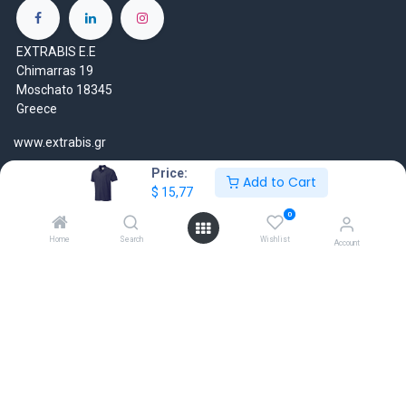
EXTRABIS E.E
Chimarras 19
Moschato 18345
Greece
www.extrabis.gr
Price:
Location
Add to Cart
$
15,77
+30 210 7000 777
0
gr@extrabis.com
Home
Search
Wishlist
Account
EXTRABIS
HQ Center Office
18 Hayworth Mews, Dublin, D15 X4F1, Ireland