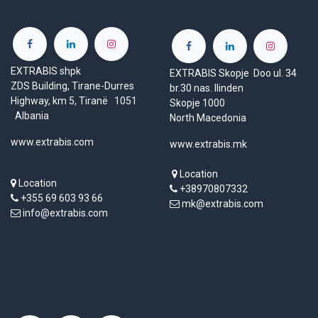
EXTRABIS shpk
EXTRABIS Skopje Doo ul. 34
ZDS Building, Tirane-Durres
br.30 nas. Ilinden
Highway, km 5, Tiranë 1051
Skopje 1000
Albania
North Macedonia
www.extrabis.com
www.extrabis.mk
Location
Location
+38970807332
+355 69 603 93 66
mk@extrabis.com
info@extrabis.com