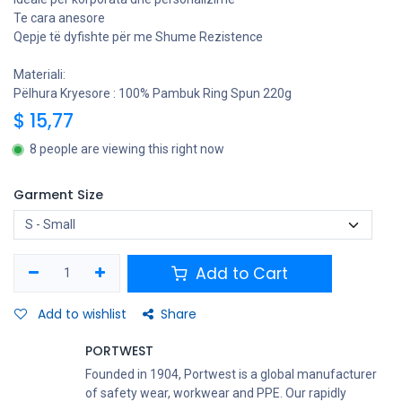
Te cara anesore
Qepje të dyfishte për me Shume Rezistence
Materiali:
Pëlhura Kryesore : 100% Pambuk Ring Spun 220g
$
15,77
8 people are viewing this right now
Garment Size
Add to Cart
Add to wishlist
Share
PORTWEST
Founded in 1904, Portwest is a global manufacturer
of safety wear, workwear and PPE. Our rapidly