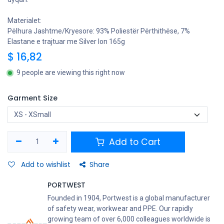
Materialet:
Pëlhura Jashtme/Kryesore: 93% Poliestër Përthithëse, 7%
Elastane e trajtuar me Silver Ion 165g
$
16,82
9 people are viewing this right now
Garment Size
Add to Cart
Add to wishlist
Share
PORTWEST
Founded in 1904, Portwest is a global manufacturer
of safety wear, workwear and PPE. Our rapidly
growing team of over 6,000 colleagues worldwide is