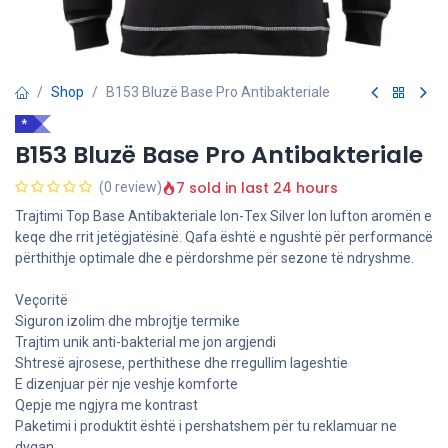
Shop
B153 Bluzë Base Pro Antibakteriale
*
B153 Bluzë Base Pro Antibakteriale
7 sold in last 24 hours
(0 review)
Trajtimi Top Base Antibakteriale Ion-Tex Silver Ion lufton aromën e
keqe dhe rrit jetëgjatësinë. Qafa është e ngushtë për performancë
përthithje optimale dhe e përdorshme për sezone të ndryshme.
Veçoritë
Siguron izolim dhe mbrojtje termike
Trajtim unik anti-bakterial me jon argjendi
Shtresë ajrosese, perthithese dhe rregullim lageshtie
E dizenjuar për nje veshje komforte
Qepje me ngjyra me kontrast
Paketimi i produktit është i pershatshem për tu reklamuar ne
dyqan.