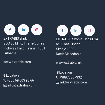
EXTRABIS shpk
EXTRABIS Skopje Doo ul. 34
ZDS Building, Tirane-Durres
br.30 nas. Ilinden
Highway, km 5, Tiranë 1051
Skopje 1000
Albania
North Macedonia
www.extrabis.com
www.extrabis.mk
Location
Location
+38970807332
+355 69 603 93 66
mk@extrabis.com
info@extrabis.com