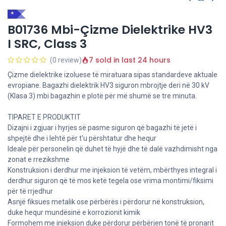
*
B01736 Mbi-Çizme Dielektrike HV3
I SRC, Class 3
7 sold in last 24 hours
(0 review)
Çizme dielektrike izoluese të miratuara sipas standardeve aktuale
evropiane. Bagazhi dielektrik HV3 siguron mbrojtje deri në 30 kV
(Klasa 3) mbi bagazhin e plotë për më shumë se tre minuta.
TIPARET E PRODUKTIT
Dizajni i zgjuar i hyrjes së pasme siguron që bagazhi të jetë i
shpejtë dhe i lehtë për t'u përshtatur dhe hequr
Ideale për personelin që duhet të hyjë dhe të dalë vazhdimisht nga
zonat e rrezikshme
Konstruksion i derdhur me injeksion të vetëm, mbërthyes integral i
derdhur siguron që të mos ketë tegela ose vrima montimi/fiksimi
për të rrjedhur
Asnjë fiksues metalik ose përbërës i përdorur në konstruksion,
duke hequr mundësinë e korrozionit kimik
Formohem me injeksion duke përdorur përbërjen tonë të pronarit