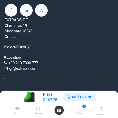
EXTRABIS E.E
Chimarras 19
Moschato 18345
Greece
www.extrabis.gr
Location
+30 210 7000 777
gr@extrabis.com
Price:
Add to Cart
$
167,78
0
EXTRABIS
HQ Center Office
Home
Search
Wishlist
Account