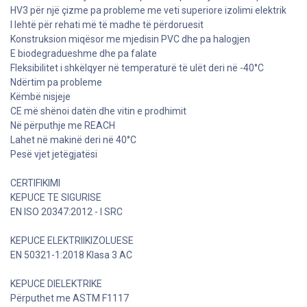
HV3 për një çizme pa probleme me veti superiore izolimi elektrik
I lehtë për rehati më të madhe të përdoruesit
Konstruksion miqësor me mjedisin PVC dhe pa halogjen
E biodegradueshme dhe pa falate
Fleksibilitet i shkëlqyer në temperaturë të ulët deri në -40°C
Ndërtim pa probleme
Këmbë nisjeje
CE më shënoi datën dhe vitin e prodhimit
Në përputhje me REACH
Lahet në makinë deri në 40°C
Pesë vjet jetëgjatësi
CERTIFIKIMI
KEPUCE TE SIGURISE
EN ISO 20347:2012 - I SRC
KEPUCE ELEKTRIIKIZOLUESE
EN 50321-1:2018 Klasa 3 AC
KEPUCE DIELEKTRIKE
Përputhet me ASTM F1117