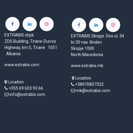
EXTRABIS shpk
EXTRABIS Skopje Doo ul. 34
ZDS Building, Tirane-Durres
br.30 nas. Ilinden
Highway, km 5, Tiranë 1051
Skopje 1000
Albania
North Macedonia
www.extrabis.com
www.extrabis.mk
Location
Location
+38970807332
+355 69 603 93 66
mk@extrabis.com
info@extrabis.com