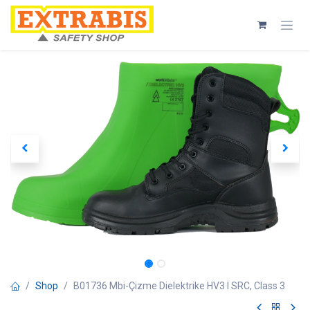
Skip to Content
Shop
B01736 Mbi-Çizme Dielektrike HV3 I SRC, Class 3