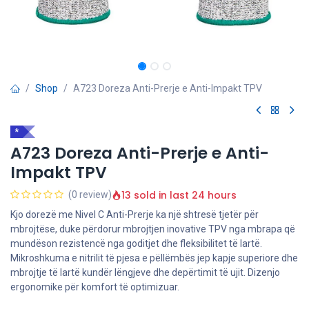
Shop
A723 Doreza Anti-Prerje e Anti-Impakt TPV
*
A723 Doreza Anti-Prerje e Anti-
Impakt TPV
13 sold in last 24 hours
(0 review)
Kjo dorezë me Nivel C Anti-Prerje ka një shtresë tjetër për
mbrojtëse, duke përdorur mbrojtjen inovative TPV nga mbrapa që
mundëson rezistencë nga goditjet dhe fleksibilitet të lartë.
Mikroshkuma e nitrilit të pjesa e pëllëmbës jep kapje superiore dhe
mbrojtje të lartë kundër lëngjeve dhe depërtimit të ujit. Dizenjo
ergonomike për komfort të optimizuar.