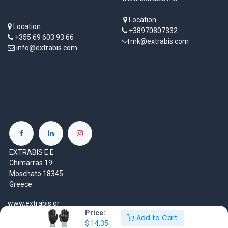
Location
Location
+38970807332
+355 69 603 93 66
mk@extrabis.com
info@extrabis.com
EXTRABIS E.E
Chimarras 19
Moschato 18345
Greece
www.extrabis.gr
Price:
Add to Cart
$
14,35
Location