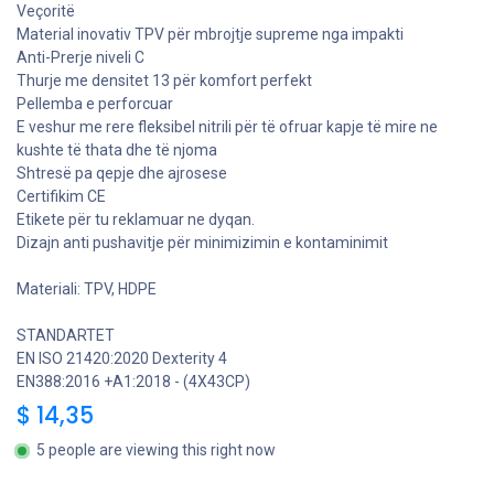
Veçoritë
Material inovativ TPV për mbrojtje supreme nga impakti
Anti-Prerje niveli C
Thurje me densitet 13 për komfort perfekt
Pellemba e perforcuar
E veshur me rere fleksibel nitrili për të ofruar kapje të mire ne
kushte të thata dhe të njoma
Shtresë pa qepje dhe ajrosese
Certifikim CE
Etikete për tu reklamuar ne dyqan.
Dizajn anti pushavitje për minimizimin e kontaminimit
Materiali: TPV, HDPE
STANDARTET
EN ISO 21420:2020 Dexterity 4
EN388:2016 +A1:2018 - (4X43CP)
$
14,35
5 people are viewing this right now