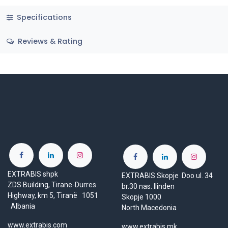
Specifications
Reviews & Rating
EXTRABIS shpk
EXTRABIS Skopje Doo ul. 34
ZDS Building, Tirane-Durres
br.30 nas. Ilinden
Highway, km 5, Tiranë 1051
Skopje 1000
Albania
North Macedonia
www.extrabis.com
www.extrabis.mk