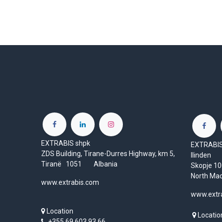
EXTRABIS shpk
EXTRABIS 
ZDS Building, Tirane-Durres Highway, km 5,
Ilinden
Tiranë 1051 Albania
Skopje 
North Ma
www.extrabis.com
www.extr
Location
Locatio
+355 69 603 93 66