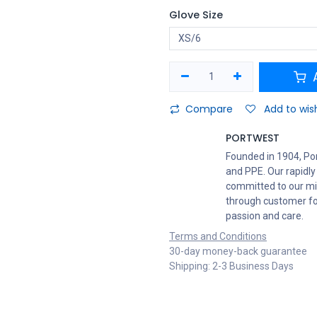
Glove Size
A
Compare
Add to wish
PORTWEST
Founded in 1904, Po
and PPE. Our rapidly
committed to our mis
through customer foc
passion and care.
Terms and Conditions
30-day money-back guarantee
Shipping: 2-3 Business Days