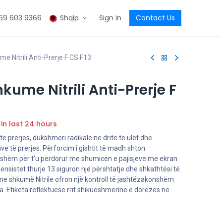
69 603 9366
Shqip
Sign in
Contact Us
 Nitrili Anti-Prerje F CS F13
kume Nitrili Anti-Prerje F
 in last 24 hours
 prerjes, dukshmëri radikale në dritë të ulët dhe
e të prerjes. Përforcim i gishtit të madh shton
tshëm për t'u përdorur me shumicën e pajisjeve me ekran
nsistet thurje 13 siguron një përshtatje dhe shkathtësi të
e shkumë Nitrile ofron një kontroll të jashtëzakonshëm
a. Etiketa reflektuese rrit shikueshmërinë e dorezës në