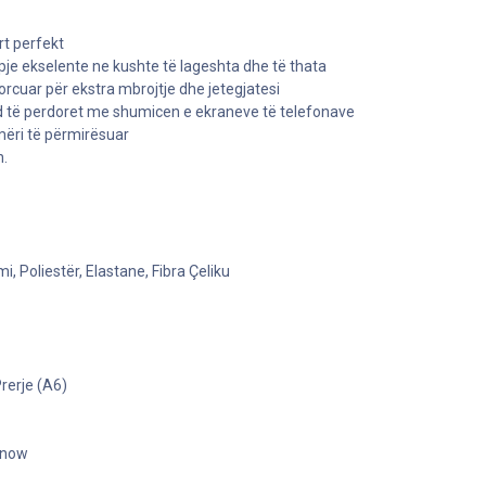
rt perfekt
pje ekselente ne kushte të lageshta dhe të thata
rcuar për ekstra mbrojtje dhe jetegjatesi
 të perdoret me shumicen e ekraneve të telefonave
mëri të përmirësuar
n.
i, Poliestër, Elastane, Fibra Çeliku
rerje (A6)
t now