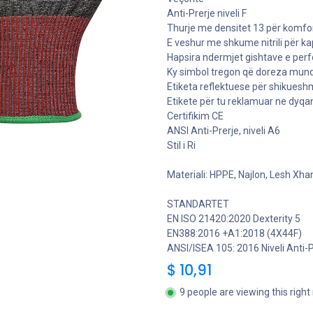
Anti-Prerje niveli F
Thurje me densitet 13 për komfo
E veshur me shkume nitrili për ka
Hapsira ndermjet gishtave e perfo
Ky simbol tregon që doreza mund
Etiketa reflektuese për shikuesh
Etikete për tu reklamuar ne dyqa
Certifikim CE
ANSI Anti-Prerje, niveli A6
Stil i Ri
Materiali: HPPE, Najlon, Lesh Xham
STANDARTET
EN ISO 21420:2020 Dexterity 5
EN388:2016 +A1:2018 (4X44F)
ANSI/ISEA 105: 2016 Niveli Anti-P
$
10,91
9 people are viewing this righ