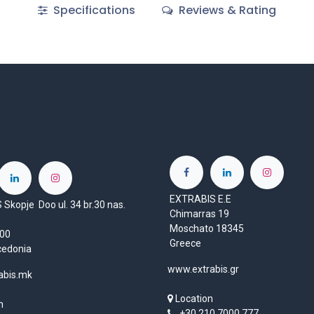
Specifications
Reviews & Rating
EXTRABIS E.E
Skopje Doo ul. 34 br.30 nas.
Chimarras 19
Moschato 18345
1000
Greece
cedonia
www.extrabis.gr
abis.mk
Location
n
+30 210 7000 777