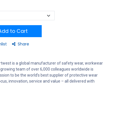
dd to Cart
list
Share
rtwest is a global manufacturer of safety wear, workwear
 growing team of over 6,000 colleagues worldwide is
sion to be the world’s best supplier of protective wear
us, innovation, service and value – all delivered with