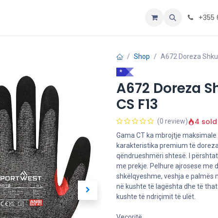
Personalizoje
Home
+355 
Shop
A672 Doreza Shkume
*
A672 Doreza Sh
CS F13
4 sold
(0 review)
Gama CT ka mbrojtje maksimale të
karakteristika premium të dorezav
qëndrueshmëri shtesë. I përshta
me prekje. Pelhure ajrosese me de
shkëlqyeshme, veshja e palmës m
në kushte të lagështa dhe të that
kushte të ndriçimit të ulët.
Veçoritë