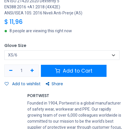
EN ISO 21420:2020 Dexterity 5
EN388:2016 +A1:2018 (4X42E)
ANSI/ISEA 105: 2016 Niveli Anti-Prerje (A5)
$
11,96
8 people are viewing this right now
Glove Size
Add to Cart
Add to wishlist
Share
PORTWEST
Founded in 1904, Portwest is a global manufacturer
of safety wear, workwear and PPE. Our rapidly
growing team of over 6,000 colleagues worldwide is
committed to our mission to be the world’s best
supplier of protective wear through customer focus,