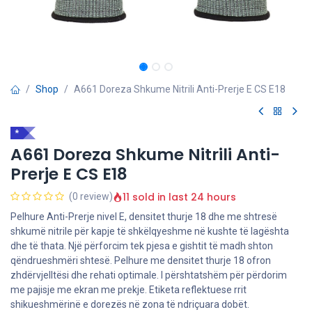
Shop
A661 Doreza Shkume Nitrili Anti-Prerje E CS E18
*
A661 Doreza Shkume Nitrili Anti-
Prerje E CS E18
11 sold in last 24 hours
(0 review)
Pelhure Anti-Prerje nivel E, densitet thurje 18 dhe me shtresë
shkumë nitrile për kapje të shkëlqyeshme në kushte të lagështa
dhe të thata. Një përforcim tek pjesa e gishtit të madh shton
qëndrueshmëri shtesë. Pelhure me densitet thurje 18 ofron
zhdërvjelltësi dhe rehati optimale. I përshtatshëm për përdorim
me pajisje me ekran me prekje. Etiketa reflektuese rrit
shikueshmërinë e dorezës në zona të ndriçuara dobët.