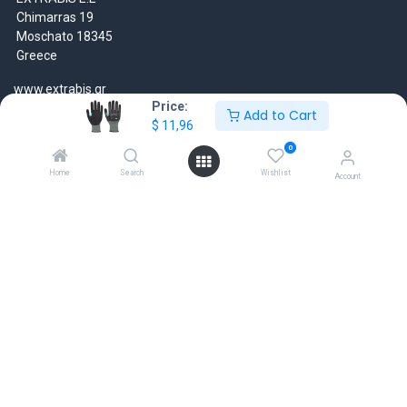
Chimarras 19
Moschato 18345
Greece
www.extrabis.gr
Price:
Add to Cart
$
11,96
Location
+30 210 7000 777
0
gr@extrabis.com
Home
Search
Wishlist
Account
EXTRABIS
HQ Center Office
18 Hayworth Mews, Dublin, D15 X4F1, Ireland
www.extrabis.eu