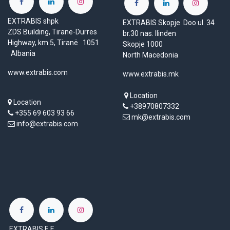
EXTRABIS shpk
EXTRABIS Skopje Doo ul. 34
ZDS Building, Tirane-Durres
br.30 nas. Ilinden
Highway, km 5, Tiranë 1051
Skopje 1000
Albania
North Macedonia
www.extrabis.com
www.extrabis.mk
Location
Location
+38970807332
+355 69 603 93 66
mk@extrabis.com
info@extrabis.com
EXTRABIS E.E