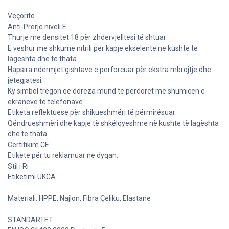
Veçoritë
Anti-Prerje niveli E
Thurje me densitet 18 për zhdervjelltesi të shtuar
E veshur me shkume nitrili për kapje ekselente ne kushte të
lageshta dhe të thata
Hapsira ndermjet gishtave e perforcuar për ekstra mbrojtje dhe
jetegjatesi
Ky simbol tregon që doreza mund të perdoret me shumicen e
ekraneve të telefonave
Etiketa reflektuese për shikueshmëri të përmirësuar
Qëndrueshmëri dhe kapje të shkëlqyeshme në kushte të lagështa
dhe të thata
Certifikim CE
Etikete për tu reklamuar ne dyqan.
Stil i Ri
Etiketimi UKCA
Materiali: HPPE, Najlon, Fibra Çeliku, Elastane
STANDARTET