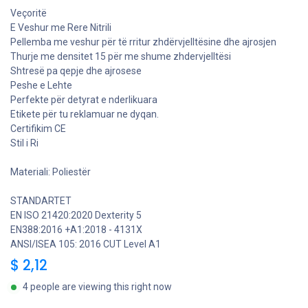
Veçoritë
E Veshur me Rere Nitrili
Pellemba me veshur për të rritur zhdërvjelltësine dhe ajrosjen
Thurje me densitet 15 për me shume zhdervjelltësi
Shtresë pa qepje dhe ajrosese
Peshe e Lehte
Perfekte për detyrat e nderlikuara
Etikete për tu reklamuar ne dyqan.
Certifikim CE
Stil i Ri
Materiali: Poliestër
STANDARTET
EN ISO 21420:2020 Dexterity 5
EN388:2016 +A1:2018 - 4131X
ANSI/ISEA 105: 2016 CUT Level A1
$
2,12
4 people are viewing this right now