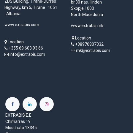
ZDS Building, Tirane-Durres
br.30 nas. Ilinden
Highway, km 5, Tiranë 1051
Skopje 1000
Albania
North Macedonia
www.extrabis.com
www.extrabis.mk
Location
Location
+38970807332
+355 69 603 93 66
mk@extrabis.com
info@extrabis.com
EXTRABIS E.E
Chimarras 19
Moschato 18345