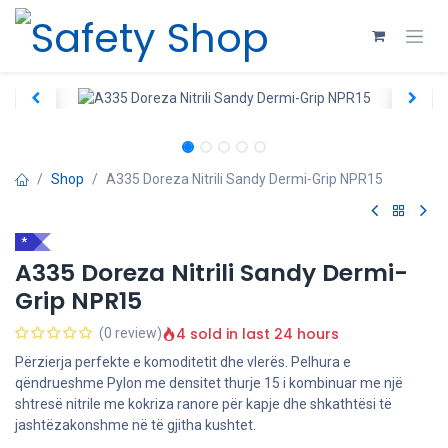
Skip to Content
Shop
A335 Doreza Nitrili Sandy Dermi-Grip NPR15
*
A335 Doreza Nitrili Sandy Dermi-
Grip NPR15
4 sold in last 24 hours
(0 review)
Përzierja perfekte e komoditetit dhe vlerës. Pelhura e
qëndrueshme Pylon me densitet thurje 15 i kombinuar me një
shtresë nitrile me kokriza ranore për kapje dhe shkathtësi të
jashtëzakonshme në të gjitha kushtet.