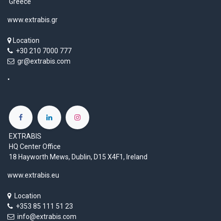
Greece
www.extrabis.gr
Location
+30 210 7000 777
gr@extrabis.com
EXTRABIS
HQ Center Office
18 Hayworth Mews, Dublin, D15 X4F1, Ireland
www.extrabis.eu
Location
+353 85 111 51 23
info@extrabis.com