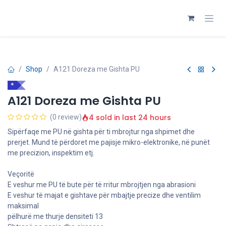
Skip to Content
Shop
A121 Doreza me Gishta PU
*
A121 Doreza me Gishta PU
4 sold in last 24 hours
(0 review)
Sipërfaqe me PU në gishta për ti mbrojtur nga shpimet dhe
prerjet. Mund të përdoret me pajisje mikro-elektronike, në punët
me precizion, inspektim etj.
Veçoritë
E veshur me PU të bute për të rritur mbrojtjen nga abrasioni
E veshur të majat e gishtave për mbajtje precize dhe ventilim
maksimal
pëlhurë me thurje densiteti 13