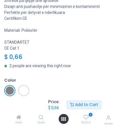
Shtresë pa qepje dhe ajrosese
Dizajn anti pushavitje për minimizimin e kontaminimit
Perfekte për detyrat e nderlikuara
Certifikim CE
Materiali: Poliestër
STANDARTET
CE Cat 1
$
0,66
2 people are viewing this right now
Color
Price:
Glove Size
Add to Cart
$
0,66
0
Home
Search
Wishlist
Account