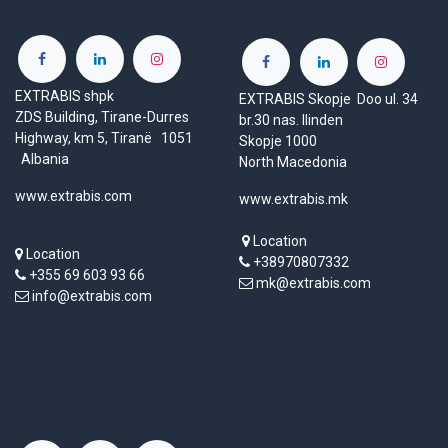
EXTRABIS shpk
EXTRABIS Skopje Doo ul. 34
ZDS Building, Tirane-Durres
br.30 nas. Ilinden
Highway, km 5, Tiranë 1051
Skopje 1000
Albania
North Macedonia
www.extrabis.com
www.extrabis.mk
Location
Location
+38970807332
+355 69 603 93 66
mk@extrabis.com
info@extrabis.com