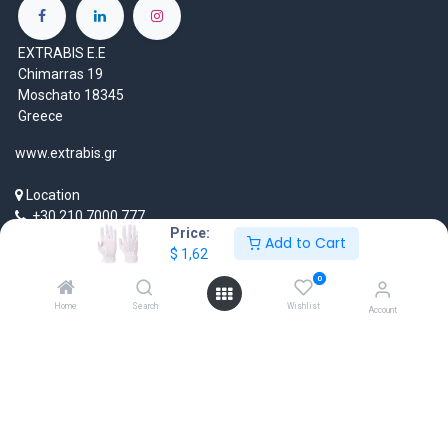
EXTRABIS E.E
Chimarras 19
Moschato 18345
Greece
www.extrabis.gr
Location
+30 210 7000 777
Price:
gr@extrabis.com
Add to Cart
$
1,62
0
Home
Search
Wishlist
Account
EXTRABIS
HQ Center Office
18 Hayworth Mews, Dublin, D15 X4F1, Ireland