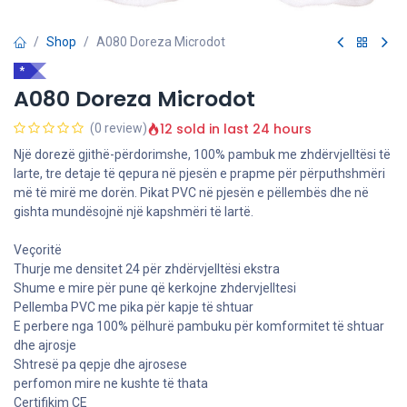
Shop
A080 Doreza Microdot
*
A080 Doreza Microdot
12 sold in last 24 hours
(0 review)
Një dorezë gjithë-përdorimshe, 100% pambuk me zhdërvjelltësi të
larte, tre detaje të qepura në pjesën e prapme për përputhshmëri
më të mirë me dorën. Pikat PVC në pjesën e pëllembës dhe në
gishta mundësojnë një kapshmëri të lartë.
Veçoritë
Thurje me densitet 24 për zhdërvjelltësi ekstra
Shume e mire për pune që kerkojne zhdervjelltesi
Pellemba PVC me pika për kapje të shtuar
E perbere nga 100% pëlhurë pambuku për komformitet të shtuar
dhe ajrosje
Shtresë pa qepje dhe ajrosese
perfomon mire ne kushte të thata
Certifikim CE