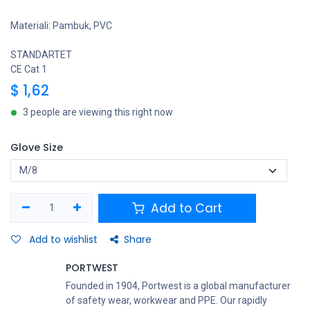
Materiali: Pambuk, PVC
STANDARTET
CE Cat 1
$
1,62
3 people are viewing this right now
Glove Size
Add to Cart
Add to wishlist
Share
PORTWEST
Founded in 1904, Portwest is a global manufacturer
of safety wear, workwear and PPE. Our rapidly