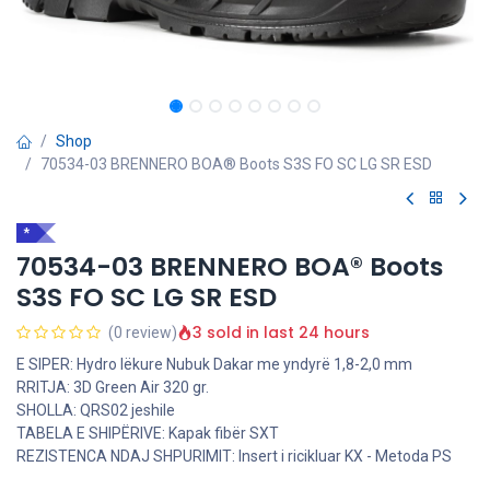
Shop
70534-03 BRENNERO BOA® Boots S3S FO SC LG SR ESD
*
70534-03 BRENNERO BOA® Boots
S3S FO SC LG SR ESD
3 sold in last 24 hours
(0 review)
E SIPER: Hydro lëkure Nubuk Dakar me yndyrë 1,8-2,0 mm
RRITJA: 3D Green Air 320 gr.
SHOLLA: QRS02 jeshile
TABELA E SHIPËRIVE: Kapak fibër SXT
REZISTENCA NDAJ SHPURIMIT: Insert i ricikluar KX - Metoda PS