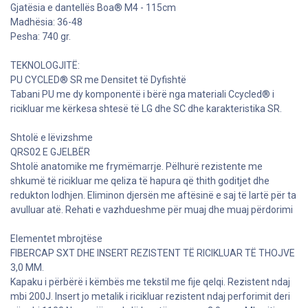
Gjatësia e dantellës Boa® M4 - 115cm
Madhësia: 36-48
Pesha: 740 gr.
TEKNOLOGJITË:
PU CYCLED® SR me Densitet të Dyfishtë
Tabani PU me dy komponentë i bërë nga materiali Ccycled® i
ricikluar me kërkesa shtesë të LG dhe SC dhe karakteristika SR.
Shtolë e lëvizshme
QRS02 E GJELBËR
Shtolë anatomike me frymëmarrje. Pëlhurë rezistente me
shkumë të ricikluar me qeliza të hapura që thith goditjet dhe
redukton lodhjen. Eliminon djersën me aftësinë e saj të lartë për ta
avulluar atë. Rehati e vazhdueshme për muaj dhe muaj përdorimi
Elementet mbrojtëse
FIBERCAP SXT DHE INSERT REZISTENT TË RICIKLUAR TË THOJVE
3,0 MM.
Kapaku i përbërë i këmbës me tekstil me fije qelqi. Rezistent ndaj
mbi 200J. Insert jo metalik i ricikluar rezistent ndaj perforimit deri