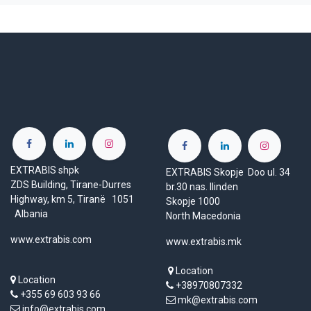
EXTRABIS shpk
EXTRABIS Skopje Doo ul. 34
ZDS Building, Tirane-Durres
br.30 nas. Ilinden
Highway, km 5, Tiranë 1051
Skopje 1000
Albania
North Macedonia
www.extrabis.com
www.extrabis.mk
Location
Location
+38970807332
+355 69 603 93 66
mk@extrabis.com
info@extrabis.com