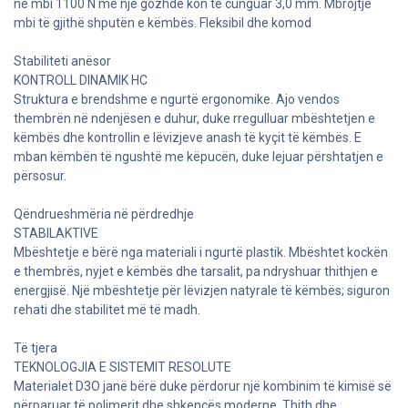
në mbi 1100 N me një gozhdë kon të cunguar 3,0 mm. Mbrojtje
mbi të gjithë shputën e këmbës. Fleksibil dhe komod
Stabiliteti anësor
KONTROLL DINAMIK HC
Struktura e brendshme e ngurtë ergonomike. Ajo vendos
thembrën në ndenjësen e duhur, duke rregulluar mbështetjen e
këmbës dhe kontrollin e lëvizjeve anash të kyçit të këmbës. E
mban këmbën të ngushtë me këpucën, duke lejuar përshtatjen e
përsosur.
Qëndrueshmëria në përdredhje
STABILAKTIVE
Mbështetje e bërë nga materiali i ngurtë plastik. Mbështet kockën
e thembrës, nyjet e këmbës dhe tarsalit, pa ndryshuar thithjen e
energjisë. Një mbështetje për lëvizjen natyrale të këmbës; siguron
rehati dhe stabilitet më të madh.
Të tjera
TEKNOLOGJIA E SISTEMIT RESOLUTE
Materialet D3O janë bërë duke përdorur një kombinim të kimisë së
përparuar të polimerit dhe shkencës moderne. Thith dhe