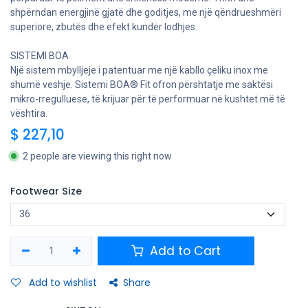
shpërndan energjinë gjatë dhe goditjes, me një qëndrueshmëri
superiore, zbutës dhe efekt kundër lodhjes.
SISTEMI BOA
Një sistem mbylljeje i patentuar me një kabllo çeliku inox me
shumë veshje. Sistemi BOA® Fit ofron përshtatje me saktësi
mikro-rregulluese, të krijuar për të performuar në kushtet më të
vështira.
$
227,10
2 people are viewing this right now
Footwear Size
Add to Cart
Add to wishlist
Share