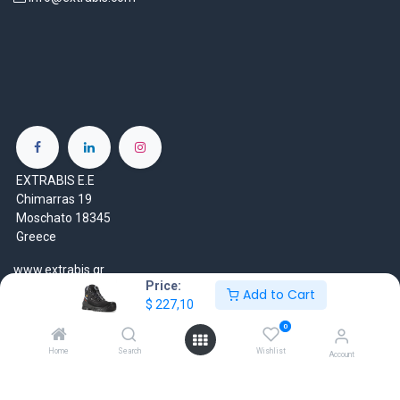
EXTRABIS E.E
Chimarras 19
Moschato 18345
Greece
www.extrabis.gr
Price:
Add to Cart
$
227,10
Location
+30 210 7000 777
0
gr@extrabis.com
Home
Search
Wishlist
Account