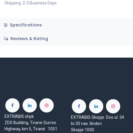
Add to Cart
Add to wishlist
Share
SIXTON
Sixton Peak® is backed by over 40 years of passion
and experience in the industry of technical injection
footwear. Research, design and innovation skills are
always at the forefront of its activities to guarantee a
top quality production range. Headquartered near
Padua/Italy, it is the inventor and proprietor of the
Sixton Peak® trademark and presently offers the
best you can find on the marketplace of Italian
manufacturers. The management, production and
warehousing facilities are set in premises of over
15.000 square meters.
Terms and Conditions
30-day money-back guarantee
Shipping: 2-3 Business Days