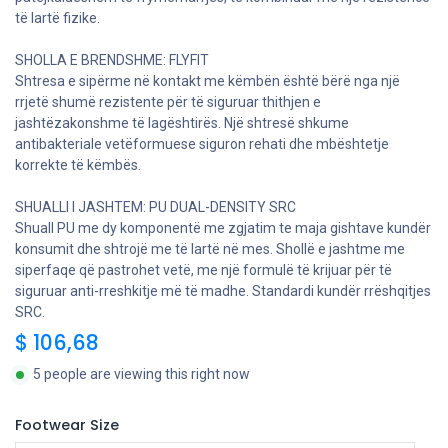
Gama e Produktit: HORIZON
TEKNOLOGJITË:
PJESA E SIPERME: LEKURAT
Këpucët Sixton Peak® përdorin lëkurë të plote, nubuck dhe
kamosh me cilësi të lartë, me karakteristika si ajrosje, natyrale dhe
rezistencës ndaj ujit përtej standardeve të zakonshme. Rrezitja e
bërë në Itali siguron një proces të kujdesshëm prodhimi për
lëkurën tonë në përdorimin e produkteve që respektojnë mjedisin
dhe përdoruesin përfundimtar. Prandaj, ato janë ekologjike dhe
hipoallergjike.
ASTARI: 3D Air circulation 320 gr.
Sixton Peak® zgjedh materialet më të mira. Fibra të avancuara
teknologjikisht për të siguruar performancën më të mirë edhe në
pjesët e brendshme të këpucës, më pak të dukshme por më të
rëndësishme për mirëqenien e këmbës. Këto shtresa pelhure
speciale tre-dimensionale garantojnë një indeks të
patejkalueshëm të frymëmarrjes, të kombinuar me një rezistencë
të lartë fizike.