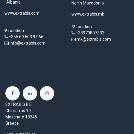
Specifications
Reviews & Rating
EXTRABIS shpk
EXTRABIS Skopje Doo ul. 34
ZDS Building, Tirane-Durres
br.30 nas. Ilinden
Highway, km 5, Tiranë 1051
Skopje 1000
Albania
North Macedonia