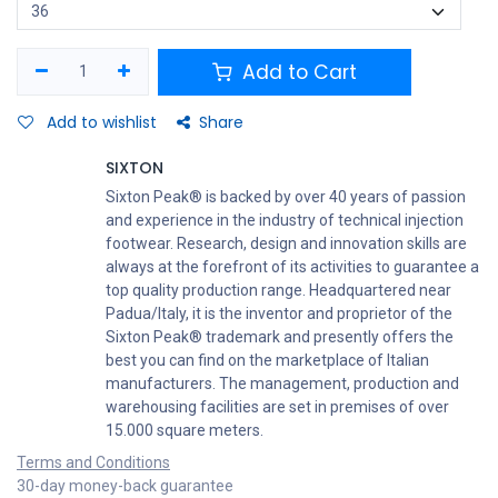
SHOLLA E BRENDSHME: FLYFIT
Shtresa e sipërme në kontakt me këmbën është bërë nga një
rrjetë shumë rezistente për të siguruar thithjen e
jashtëzakonshme të lagështirës. Një shtresë shkume
antibakteriale vetëformuese siguron rehati dhe mbështetje
korrekte të këmbës.
SHUALLI I JASHTEM: PU DUAL-DENSITY SRC
Shuall PU me dy komponentë me zgjatim te maja gishtave kundër
konsumit dhe shtrojë me të lartë në mes. Shollë e jashtme me
siperfaqe që pastrohet vetë, me një formulë të krijuar për të
siguruar anti-rreshkitje më të madhe. Standardi kundër rrëshqitjes
SRC.
$
106,68
5 people are viewing this right now
Footwear Size