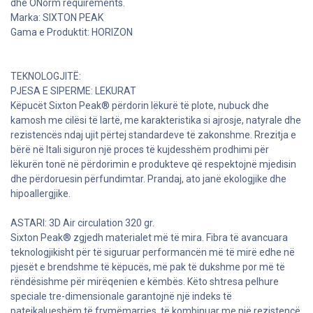
Shop
53072-03 COMO Boots O2 SRC
*
53072-03 COMO Boots O2 SRC
3 sold in last 24 hours
(0 review)
PËRSHKRIMI:
MATERIALET:
PJESA E SIPERME: Drummed leather Hydro 1, 8-2, 0 mm
ASTARI: 3D Air circulation 320 gr.
SHOLLA E BRENDSHME: Flyfit
SHUALLI I JASHTEM: PU Dual-Density SRC
STANDARTET: EN ISO 20347:2012 dhe comply me DGUV 112-191
dhe ONorm requirements.
Marka: SIXTON PEAK