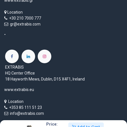
www.extrabis.com
www.extrabis.mk
Location
Location
+38970807332
+355 69 603 93 66
mk@extrabis.com
info@extrabis.com
EXTRABIS E.E
Chimarras 19
Moschato 18345
Greece
www.extrabis.gr
Price: