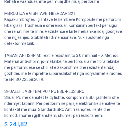
Rehati e vazhdueshme për muaj dhe muaj përdorimi
MBROJTJA e GISHTAVE: FIBERCAP SXT
Kapaku mbrojtes i gishtave te këmbëve Komposite me perforcim
Fiberglass. Trashësia e diferencuar. Kombinim perfekt për siguri
dhe rehati më të mirë. Rezistencë e lartë mekanike ndaj goditjeve
dhe ngjeshjes. Stabiliteti i dimensioneve. Nuk zbulohet nga
detektor metalik.
TABANI ANTISHPIM: Textile resistant to 3.0 mm nail – X Method
Material anti-shpim, jo-metalike, të përforcuara me fibra teknike
më performuese se shollat e zakonshme dhe rezistente ndaj
gozhdës më të mprëhte si parashikohet nga ndryshimet e radhës
te EN ISO 22568:2019.
SHUALLI I JASHTEM: PU / PU ESD-PLUS SRC
Shuall PU me densitet të dyfishtë, Komponim ESD i jashtëm dhe
ndërmjet tabanit. Për përdorim në pajisje elektronike sensitive të
kontaktit me mua. Standardi SRC Antirrëshqitës i lehtë dhe
komod, shumë i gjithanshëm, shumë i parrëshqitshëm.
$
241,82