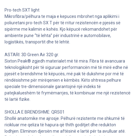
Pro-tech SXT light
Mikrofibra/pëlhura te maja e kepuces mbrohet nga aplikimi i
poliuretani pro-tech SX T për të rritur rezistencën e pjesës së
sipërme me kalimin e kohës. Kjo këpucë rekomandohet për
ambiente pune “të lehta” për industrinë e automobilave,
logjistikës, transportit dhe të lehtë.
ASTARI: 3D Green Air 320 gr.
Sixton Peak® zgjedh materialet më të mira. Fibra të avancuara
teknologjikisht për të siguruar performancën më të mirë edhe në
pjesët e brendshme të këpucës, më pak të dukshme por më të
rëndësishme për mirëqenien e këmbës. Këto shtresa pelhure
speciale tre-dimensionale garantojnë një indeks të
patejkalueshëm të frymëmarrjes, të kombinuar me një rezistencë
të lartë fizike.
SHOLLA E BRENDSHME: QRS01
Shollë anatomike me ajrosje. Pëlhurë rezistente me shkumë të
ricikluar me qeliza të hapura që thith goditjet dhe redukton
lodhjen. Eliminon djersën me aftësinë e lartë për ta avulluar atë.