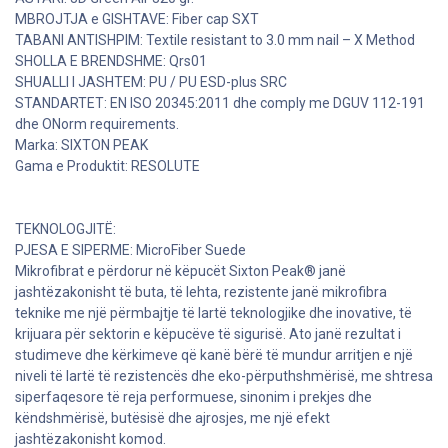
MBROJTJA e GISHTAVE: Fiber cap SXT
TABANI ANTISHPIM: Textile resistant to 3.0 mm nail – X Method
SHOLLA E BRENDSHME: Qrs01
SHUALLI I JASHTEM: PU / PU ESD-plus SRC
STANDARTET: EN ISO 20345:2011 dhe comply me DGUV 112-191
dhe ONorm requirements.
Marka: SIXTON PEAK
Gama e Produktit: RESOLUTE
TEKNOLOGJITË:
PJESA E SIPERME: MicroFiber Suede
Mikrofibrat e përdorur në këpucët Sixton Peak® janë
jashtëzakonisht të buta, të lehta, rezistente janë mikrofibra
teknike me një përmbajtje të lartë teknologjike dhe inovative, të
krijuara për sektorin e këpucëve të sigurisë. Ato janë rezultat i
studimeve dhe kërkimeve që kanë bërë të mundur arritjen e një
niveli të lartë të rezistencës dhe eko-përputhshmërisë, me shtresa
siperfaqesore të reja performuese, sinonim i prekjes dhe
këndshmërisë, butësisë dhe ajrosjes, me një efekt
jashtëzakonisht komod.