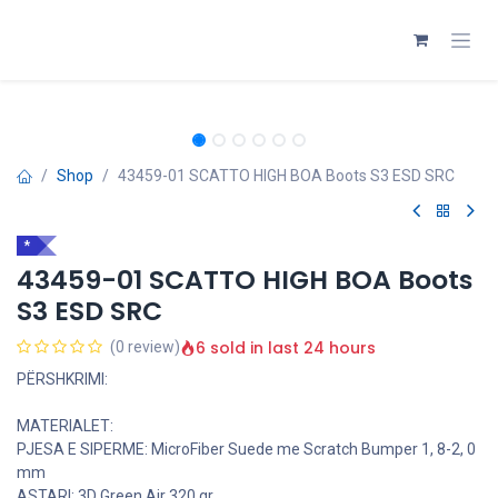
Skip to Content
Shop
43459-01 SCATTO HIGH BOA Boots S3 ESD SRC
*
43459-01 SCATTO HIGH BOA Boots
S3 ESD SRC
6 sold in last 24 hours
(0 review)
PËRSHKRIMI:
MATERIALET:
PJESA E SIPERME: MicroFiber Suede me Scratch Bumper 1, 8-2, 0
mm
ASTARI: 3D Green Air 320 gr.