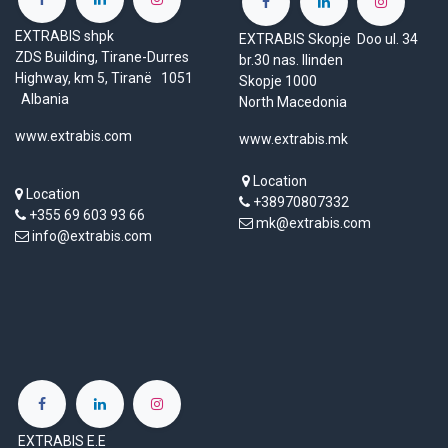
EXTRABIS shpk
EXTRABIS Skopje Doo ul. 34
ZDS Building, Tirane-Durres
br.30 nas. Ilinden
Highway, km 5, Tiranë 1051
Skopje 1000
Albania
North Macedonia
www.extrabis.com
www.extrabis.mk
Location
Location
+38970807332
+355 69 603 93 66
mk@extrabis.com
info@extrabis.com
EXTRABIS E.E