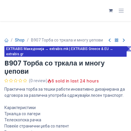
Skip to Content
Shop
B907 Торба со тркала и многу џепови
EXTRABIS Македонија → extrabis.mk | EXTRABIS Greece & EU →
extrabis.gr
B907 Торба со тркала и многу
џепови
6 sold in last 24 hours
(0 review)
Практична торба за тешки работи иновативно дизајнирана да
одговора за различна употреба одржувајќи лесен транспорт.
Карактеристики
Тркалца со лагери
Телескопска рачка
Повеќе странични џеба со патент