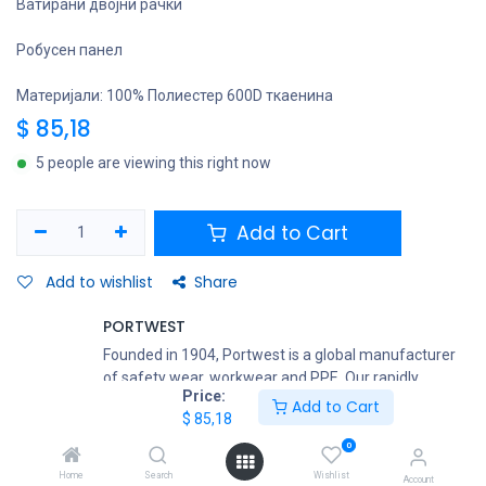
Ватирани двојни рачки
Робусен панел
Материјали: 100% Полиестер 600D ткаенина
$
85,18
5 people are viewing this right now
Add to Cart
Add to wishlist
Share
PORTWEST
Founded in 1904, Portwest is a global manufacturer
of safety wear, workwear and PPE. Our rapidly
Price:
growing team of over 6,000 colleagues worldwide is
Add to Cart
$
85,18
committed to our mission to be the world’s best
supplier of protective wear through customer focus,
0
innovation, service and value – all delivered with
Home
Search
Wishlist
Account