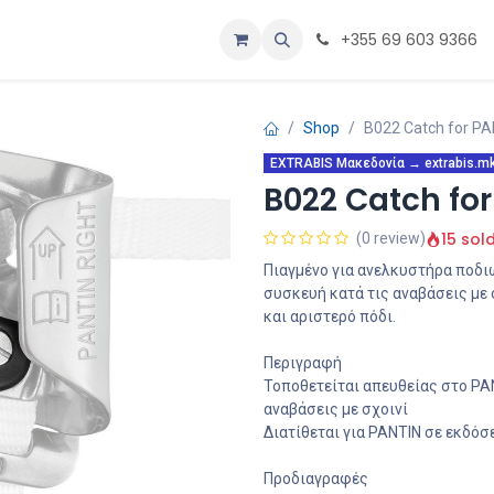
α
Εξατομίκευση
Αρχική
+355 69 603 9366
Shop
B022 Catch for PA
EXTRABIS Μακεδονία → extrabis.mk 
B022 Catch for
15 sol
(0 review)
Πιαγμένο για ανελκυστήρα ποδι
συσκευή κατά τις αναβάσεις με σ
και αριστερό πόδι.
Περιγραφή
Τοποθετείται απευθείας στο PAN
αναβάσεις με σχοινί
Διατίθεται για PANTIN σε εκδόσ
Προδιαγραφές