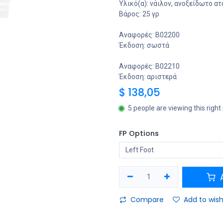
Υλικό(α): νάιλον, ανοξείδωτο α
Βάρος: 25 γρ
Αναφορές: B02200
Έκδοση: σωστά
Αναφορές: B02210
Έκδοση: αριστερά
$
138,05
5 people are viewing this righ
FP Options
A
Compare
Add to wish