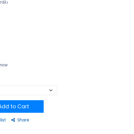
τσάλι
t now
dd to Cart
list
Share