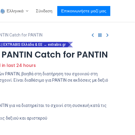
Ελληνικά
Σύνδεση
Επικοινωνήστε μαζί μας
NTIN Catch for PANTIN
| EXTRABIS Ελλάδα & ΕΕ → extrabis.gr
 PANTIN Catch for PANTIN
d in last 24 hours
ών PANTIN, βοηθά στη διατήρηση του σχοινιού στη
χοινί. Είναι διαθέσιμο για PANTIN σε εκδόσεις με δεξιό
TIN για να διατηρείται το σχοινί στη συσκευή κατά τις
εις δεξιού και αριστερού