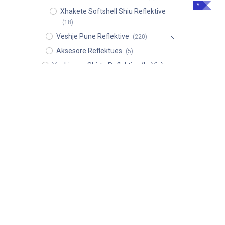
*
Xhakete Softshell Shiu Reflektive
(18)
Veshje Pune Reflektive
(220)
Aksesore Reflektues
(5)
Veshje me Shirta Reflektive (LoVis)
(18)
Veshje Pune
(350)
Veshje Shiu Dimërore
(223)
$
164,0
Pajisje Mbrojtëse Personale (PMP)
(418)
Pajisje Mbrojtja nga Rënia
(889)
*
Pajisje Shpëtimi & Ndihmes se
Pare
(172)
Pajisjet e Zjarrfikisit
(78)
Mbrojtje Zjarri, Antistatic dhe
ATEX
(175)
Welding & Molten Metals
(83)