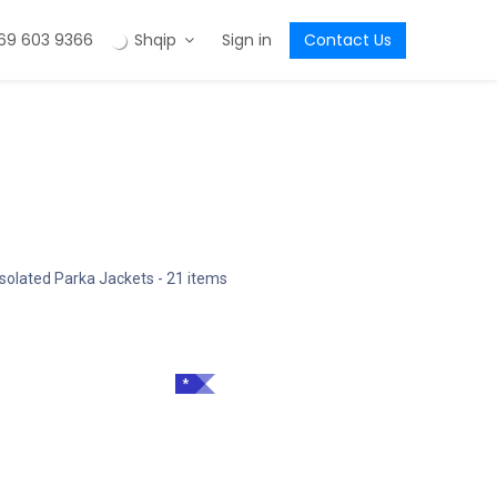
69 603 9366
Shqip
Sign in
Contact Us
nsolated Parka Jackets
- 21 items
*