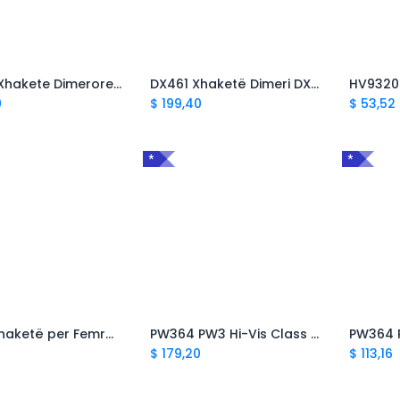
DX430 Xhakete Dimerore Shiu Hi-Vis DX4
DX461 Xhaketë Dimeri DX4 Hi-Vis
0
$
199,40
$
53,52
*
*
LW74 Xhaketë per Femra Dimerore Hi-Vis
PW364 PW3 Hi-Vis Class 1 Winter Jacket
$
179,20
$
113,16