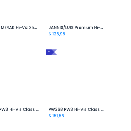
HV9320 MERAK Hi-Viz Xhaketë Parka
JANNIS/LUIS Premium Hi-Vis Two-Tone Waterproof Winter Parka Jacket
$
126,95
*
PW364 PW3 Hi-Vis Class 1 Winter Jacket
PW368 PW3 Hi-Vis Class 1 Xhakete Dimeri
$
151,56