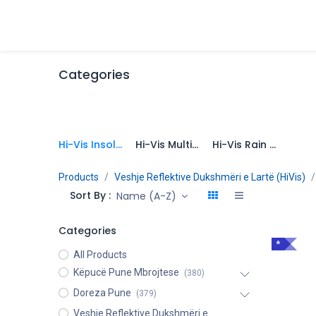
Skip to Content
Cilesia
Dyqani
Personaliz
Categories
Hi-Vis Insolated Parka Jackets
Hi-Vis Multi-Way Parka Jackets
Hi-Vis Rain Parka Jackets
Products
Veshje Reflektive Dukshmëri e Lartë (HiVis)
Sort By :
Name (A-Z)
Categories
*
All Products
Këpucë Pune Mbrojtese
(380)
Doreza Pune
(379)
Veshje Reflektive Dukshmëri e