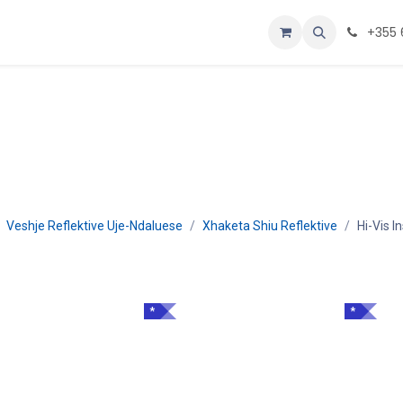
oje
Home
+355 
Veshje Reflektive Uje-Ndaluese
Xhaketa Shiu Reflektive
Hi-Vis I
*
*