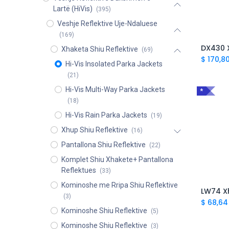
Lartë (HiVis)
(395)
Veshje Reflektive Uje-Ndaluese
(169)
Xhaketa Shiu Reflektive
(69)
$
170,8
Hi-Vis Insolated Parka Jackets
(21)
Hi-Vis Multi-Way Parka Jackets
*
(18)
Hi-Vis Rain Parka Jackets
(19)
Xhup Shiu Reflektive
(16)
Pantallona Shiu Reflektive
(22)
Komplet Shiu Xhakete+ Pantallona
Reflektues
(33)
Kominoshe me Rripa Shiu Reflektive
(3)
$
68,64
Kominoshe Shiu Reflektive
(5)
Kominoshe Shiu Reflektive
(3)