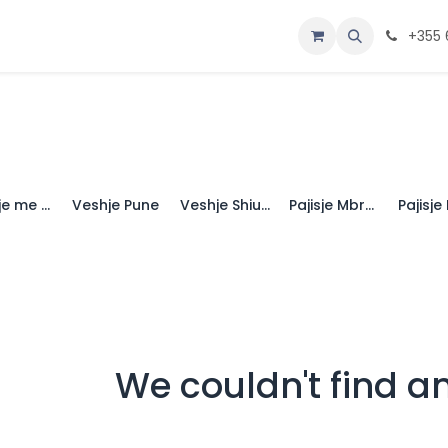
oje
Home
+355 
Veshje me Shirta Reflektive (LoVis)
Veshje Pune
Veshje Shiu Dimërore
Pajisje Mbrojtëse Personale (PMP)
We couldn't find a