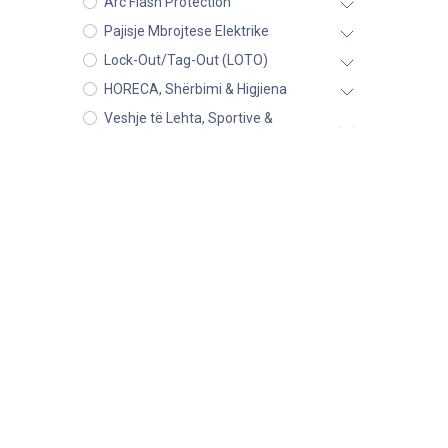
Arc Flash Protection
Pajisje Mbrojtese Elektrike
Lock-Out/Tag-Out (LOTO)
HORECA, Shërbimi & Higjiena
Veshje të Lehta, Sportive &
Promocionale
Dhurata Promocionale
Pajisje të Ndryshme Sigurie
Vegla dhe Pajisje e Pune
Outlet Sale
Brand
STAMINA
PORTWEST
GEDORE