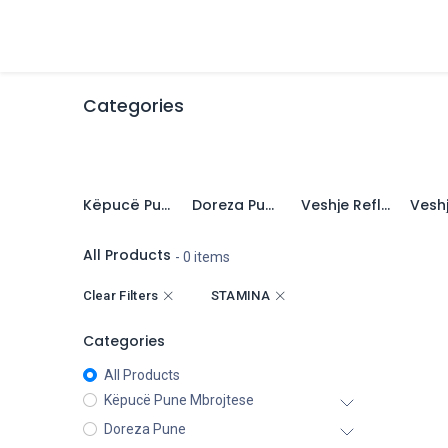
Skip to Content
Cilesia
Dyqani
Personaliz
Categories
Këpucë Pune Mbrojtese
Doreza Pune
Veshje Reflektive Dukshmëri e Lartë (HiVis)
All Products
- 0 items
Clear Filters
STAMINA
Categories
All Products
Këpucë Pune Mbrojtese
Doreza Pune