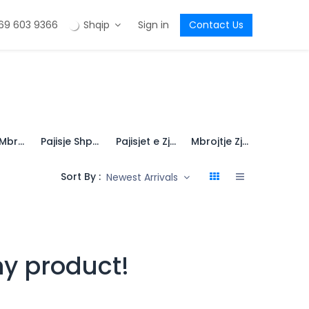
69 603 9366
Shqip
Sign in
Contact Us
Pajisje Mbrojtja nga Rënia
Pajisje Shpëtimi & Ndihmes se Pare
Pajisjet e Zjarrfikisit
Mbrojtje Zjarri, Antistatic dhe ATEX
Sort By :
Newest Arrivals
ny product!