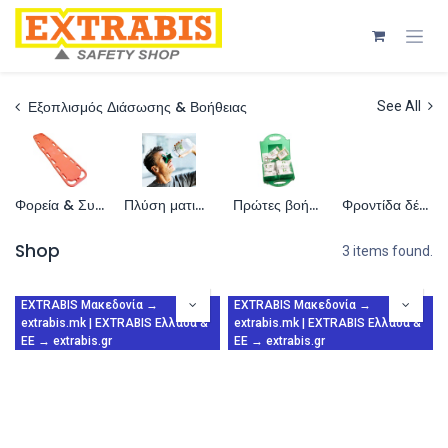
Skip to Content
Εξοπλισμός Διάσωσης & Βοήθειας
See All
Φορεία & Συσκευές ακινητοποίησης
Πλύση ματιών & Ντούς έκτακτης ανάγκης
Πρώτες βοήθειες
Φροντίδα δέρματος
Shop
3 items found.
EXTRABIS Μακεδονία →
EXTRABIS Μακεδονία →
extrabis.mk | EXTRABIS Ελλάδα &
extrabis.mk | EXTRABIS Ελλάδα &
ΕΕ → extrabis.gr
ΕΕ → extrabis.gr